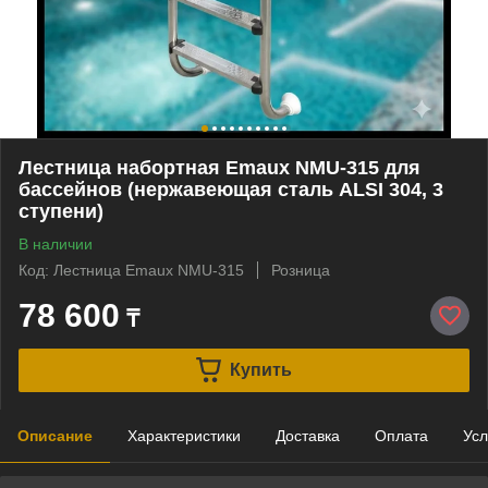
Лестница набортная Emaux NMU-315 для
бассейнов (нержавеющая сталь ALSI 304, 3
ступени)
В наличии
Код: Лестница Emaux NMU-315
Розница
78 600
₸
Купить
Описание
Характеристики
Доставка
Оплата
Усл