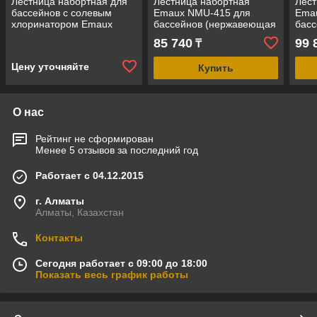
Лестница набортная для
Лестница набортная
Лест
бассейнов с солевым
Emaux NMU-415 для
Ema
хлоринатором Emaux
бассейнов (нержавеющая
бас
NMU-415 (нержавеющая
сталь ALSI 304, 4 ступени)
стал
85 740
99 
₸
сталь ALSI 316, 4 ступени)
Цену уточняйте
Купить
О нас
Рейтинг не сформирован
Менее 5 отзывов за последний год
Работает с 04.12.2015
г. Алматы
Алматы, Казахстан
Контакты
Сегодня работает с 09:00 до 18:00
Показать весь график работы