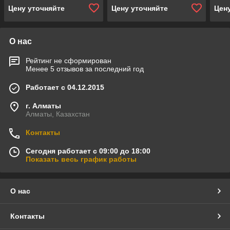
м3/ч, полиэтиленовый,
м3/ч, полиэтиленовый,
(про
Цену уточняйте
Цену уточняйте
Цен
боковой клапан)
боковой клапан)
м3/ч
верх
О нас
Рейтинг не сформирован
Менее 5 отзывов за последний год
Работает с 04.12.2015
г. Алматы
Алматы, Казахстан
Контакты
Сегодня работает с 09:00 до 18:00
Показать весь график работы
О нас
Контакты