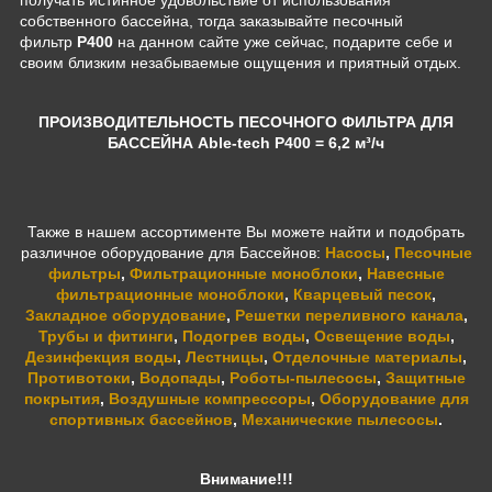
получать истинное удовольствие от использования
собственного бассейна, тогда заказывайте песочный
фильтр
P400
на данном сайте уже сейчас, подарите себе и
своим близким незабываемые ощущения и приятный отдых.
ПРОИЗВОДИТЕЛЬНОСТЬ ПЕСОЧНОГО ФИЛЬТРА ДЛЯ
БАССЕЙНА Able-tech P400 = 6,2 м³/ч
Также в нашем ассортименте Вы можете найти и подобрать
различное оборудование для Бассейнов:
Насосы
,
Песочные
фильтры
,
Фильтрационные моноблоки
,
Навесные
фильтрационные моноблоки
,
Кварцевый песок
,
Закладное оборудование
,
Решетки переливного канала
,
Трубы и фитинги
,
Подогрев воды
,
Освещение воды
,
Дезинфекция воды
,
Лестницы
,
Отделочные материалы
,
Противотоки
,
Водопады
,
Роботы-пылесосы
,
Защитные
покрытия
,
Воздушные компрессоры
,
Оборудование для
спортивных бассейнов
,
Механические пылесосы
.
Внимание!!!