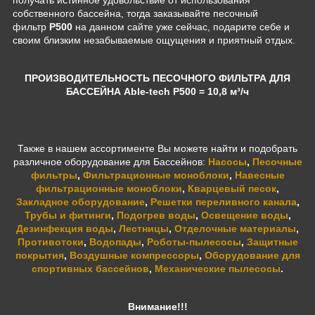
получать истинное удовольствие от использования
собственного бассейна, тогда заказывайте песочный
фильтр
P500
на данном сайте уже сейчас, подарите себе и
своим близким незабываемые ощущения и приятный отдых.
ПРОИЗВОДИТЕЛЬНОСТЬ ПЕСОЧНОГО ФИЛЬТРА ДЛЯ
БАССЕЙНА Able-tech P500 = 10,8 м³/ч
Также в нашем ассортименте Вы можете найти и подобрать
различное оборудование для Бассейнов:
Насосы
,
Песочные
фильтры
,
Фильтрационные моноблоки
,
Навесные
фильтрационные моноблоки
,
Кварцевый песок
,
Закладное оборудование
,
Решетки переливного канала
,
Трубы и фитинги
,
Подогрев воды
,
Освещение воды
,
Дезинфекция воды
,
Лестницы
,
Отделочные материалы
,
Противотоки
,
Водопады
,
Роботы-пылесосы
,
Защитные
покрытия
,
Воздушные компрессоры
,
Оборудование для
спортивных бассейнов
,
Механические пылесосы
.
Внимание!!!