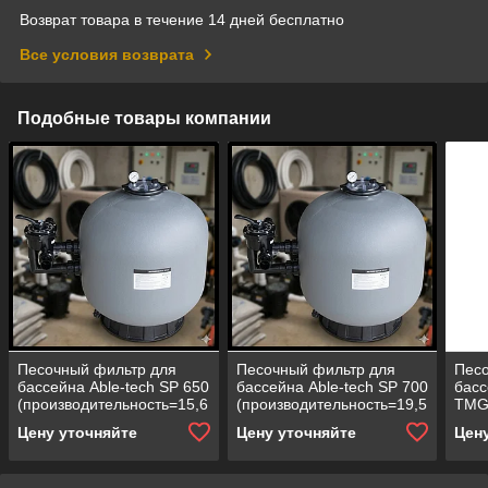
Возврат товара в течение 14 дней бесплатно
Все условия возврата
Подобные товары компании
Песочный фильтр для
Песочный фильтр для
Песо
бассейна Able-tech SP 650
бассейна Able-tech SP 700
басс
(производительность=15,6
(производительность=19,5
TMG
м3/ч, полиэтиленовый,
м3/ч, полиэтиленовый,
(про
Цену уточняйте
Цену уточняйте
Цен
боковой клапан)
боковой клапан)
м3/ч
верх