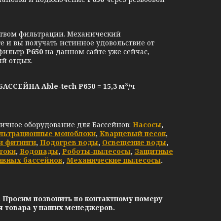
ством фильтрации. Механический
 и вы получать истинное удовольствие от
 фильтр
P650
на данном сайте уже сейчас,
й отдых.
ЙНА Able-tech P650 = 15,3 м³/ч
личное оборудование для Бассейнов:
Насосы
,
льтрационные моноблоки
,
Кварцевый песок
,
и фитинги
,
Подогрев воды
,
Освещение воды
,
токи
,
Водопады
,
Роботы-пылесосы
,
Защитные
ивных бассейнов
,
Механические пылесосы
.
. Просим позвонить по контактному номеру
ия товара у наших менеджеров.