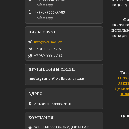
подсоед
whatsapp
+7 (707) 333-57-83
whatsapp
Фи
шестипо
использ
подарит
info@welnes.kz
+7-701-323-57-83
+7-707-333-57-83
ДРУГИЕ ВИДЫ СВЯЗИ
Так
Песо
instagram
@wellness_saunas
Закл
Дезин
пок
Алматы, Казахстан
Цен
WELLNESS: ОБОРУДОВАНИЕ,