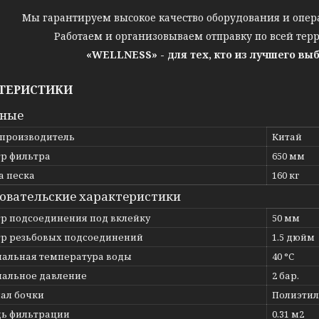
Мы гарантируем высокое качество оборудования и опер
Работаем и организовываем отправку по всей тер
«WELLNESS» - для тех, кто из лучшего вы
ТЕРИСТИКИ
вные
 производитель
Китай
р фильтра
650 мм
а песка
160 кг
овательские характеристики
р подсоединения под вклейку
50 мм
р резьбовых подсоединений
1.5 дюйм
альная температура воды
40 °C
альное давление
2 бар.
ал бочки
Полиэти
ь фильтрации
0.31 м2