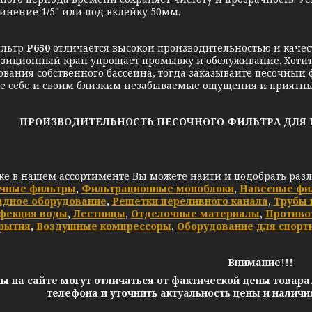
инение 1/5" или под вклейку 50мм.
льтр
P650
отличается высокой производительностью и каче
зиционный кран упрощает промывку и обслуживание. Хотите
ования собственного бассейна, тогда заказывайте песочный
е себе и своим близким незабываемые ощущения и приятны
ПРОИЗВОДИТЕЛЬНОСТЬ ПЕСОЧНОГО ФИЛЬТРА ДЛЯ БАССЕ
же в нашем ассортименте Вы можете найти и подобрать раз
чные фильтры
,
Фильтрационные моноблоки
,
Навесные фи
адное оборудование
,
Решетки переливного канала
,
Трубы 
фекция воды
,
Лестницы
,
Отделочные материалы
,
Противо
рытия
,
Воздушные компрессоры
,
Оборудование для спорт
Внимание!!!
ы на сайте могут отличаться от фактической цены товара
телефона и уточнить актуальность цены и налич