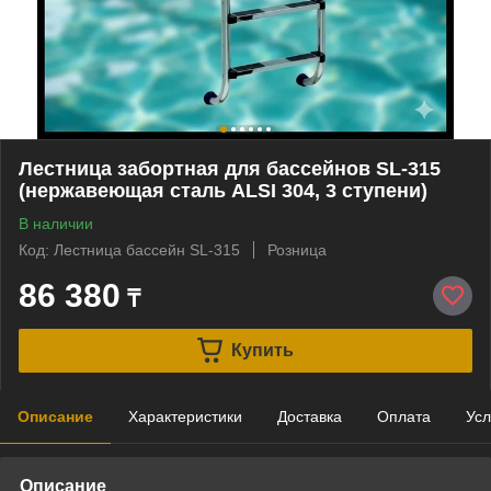
Лестница забортная для бассейнов SL-315
(нержавеющая сталь ALSI 304, 3 ступени)
В наличии
Код: Лестница бассейн SL-315
Розница
86 380
₸
Купить
Описание
Характеристики
Доставка
Оплата
Усл
Описание