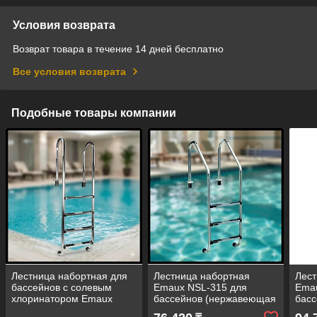
Условия возврата
Возврат товара в течение 14 дней бесплатно
Все условия возврата
Подобные товары компании
Лестница набортная для
Лестница набортная
Лест
бассейнов с солевым
Emaux NSL-315 для
Ema
хлоринатором Emaux
бассейнов (нержавеющая
бас
NMU-415 (нержавеющая
сталь ALSI 304, 3 ступени)
стал