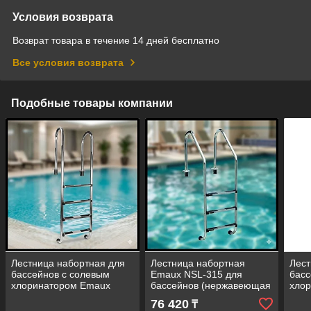
Условия возврата
Возврат товара в течение 14 дней бесплатно
Все условия возврата
Подобные товары компании
Лестница набортная для
Лестница набортная
Лест
бассейнов с солевым
Emaux NSL-315 для
басс
хлоринатором Emaux
бассейнов (нержавеющая
хло
NMU-415 (нержавеющая
сталь ALSI 304, 3 ступени)
NSL
76 420
₸
сталь ALSI 316, 4 ступени)
стал