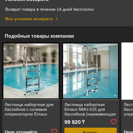
Возврат товара в течение 14 дней бесплатно
Все условия возврата
Подобные товары компании
Лестница набортная для
Лестница набортная
Лест
бассейнов с солевым
Emaux NMU-515 для
басс
хлоринатором Emaux
бассейнов (нержавеющая
хло
NMU-415 (нержавеющая
сталь ALSI 304, 5 ступени)
NSL
99 820
₸
сталь ALSI 316, 4 ступени)
стал
Цену уточняйте
Цен
Купить