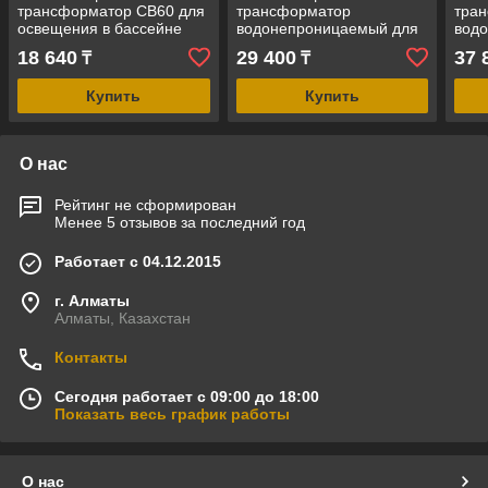
трансформатор CB60 для
трансформатор
тра
освещения в бассейне
водонепроницаемый для
вод
(12V, мощность = 60W,
освещения в бассейне
осве
18 640
29 400
37 
₸
₸
для сухих помещений)
(мощность = 100W, 220V-
(мощ
12V)
12V)
Купить
Купить
О нас
Рейтинг не сформирован
Менее 5 отзывов за последний год
Работает с 04.12.2015
г. Алматы
Алматы, Казахстан
Контакты
Сегодня работает с 09:00 до 18:00
Показать весь график работы
О нас