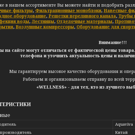
же в нашем ассортименте Вы можете найти и подобрать раз
чные фильтры
,
Фильтрационные моноблоки
,
Навесные фи
адное оборудование
,
Решетки переливного канала
,
Трубы 
фекция воды
,
Лестницы
,
Отделочные материалы
,
Противо
рытия
,
Воздушные компрессоры
,
Оборудование для спорт
Внимание!!!
ы на сайте могут отличаться от фактической цены товара
телефона и уточнить актуальность цены и налич
Мы гарантируем высокое качество оборудования и опер
Работаем и организовываем отправку по всей тер
«WELLNESS» - для тех, кто из лучшего вы
ТЕРИСТИКИ
вные
одитель
Aquaviva
 производитель
Китай