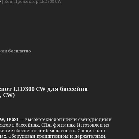
у
Код:
Прожектор LED300 CW
дней
бесплатно
от LED300 CW для бассейна
, CW)
W, IP68)
— высокотехнологичный светодиодный
тов в бассейнах, СПА, фонтанах. Изготовлен из
ение обеспечивает безопасность. Специально
мах. Оборудован кронштейном и держателями,