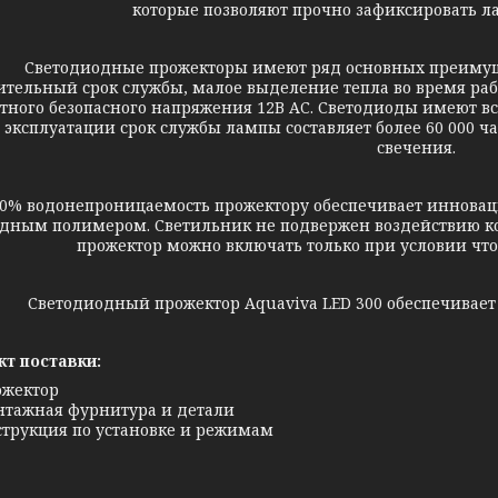
которые позволяют прочно зафиксировать ла
етодиодные прожекторы имеют ряд основных преимущест
ительный срок службы, малое выделение тепла во время раб
тного безопасного напряжения 12В AC. Светодиоды имеют в
 эксплуатации срок службы лампы составляет более 60 000 час
свечения.
одонепроницаемость прожектору обеспечивает инновацио
дным полимером. Светильник не подвержен воздействию к
прожектор можно включать только при условии что
ветодиодный прожектор Aquaviva LED 300 обеспечивает п
т поставки:
ожектор
тажная фурнитура и детали
трукция по установке и режимам