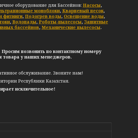
личное оборудование для Бассейнов:
Насосы
,
льтрационные моноблоки
,
Кварцевый песок
,
и фитинги
,
Подогрев воды
,
Освещение воды
,
токи
,
Водопады
,
Роботы-пылесосы
,
Защитные
ивных бассейнов
,
Механические пылесосы
.
. Просим позвонить по контактному номеру
ия товара у наших менеджеров.
ативное обслуживание. Звоните нам!
ритории Республики Казахстан.
бирает исключительное!