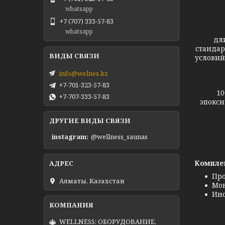
whatsapp
+7 (707) 333-57-83
Св
whatsapp
дл
стандар
условий
info@welnes.kz
+7-701-323-57-83
100% в
+7-707-333-57-83
эпокси
ДРУГИЕ ВИДЫ СВЯЗИ
С
instagram
@wellness_saunas
Комплек
Пр
Алматы, Казахстан
Мон
Инс
WELLNESS: ОБОРУДОВАНИЕ,