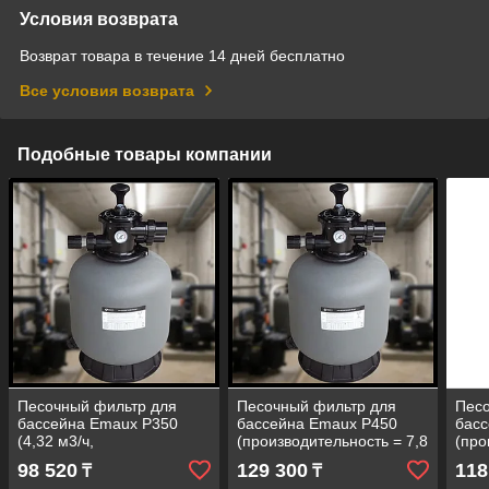
Условия возврата
Возврат товара в течение 14 дней бесплатно
Все условия возврата
Подобные товары компании
Песочный фильтр для
Песочный фильтр для
Песо
бассейна Emaux P350
бассейна Emaux P450
бас
(4,32 м3/ч,
(производительность = 7,8
(про
полипропиленовый,
м3/ч, полипропиленовый,
6,12
98 520
129 300
118
₸
₸
верхний клапан)
верхний клапан)
пол