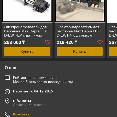
Электронагреватель для
Электронагреватель для
Элек
бассейна Max Dapra ЭВО
бассейна Max Dapra НЭО
бас
D-EWT-EV с датчиком
D-EWT-N с датчиком
D-EW
потока (6,0 кВт, корпус -
потока (6,0 кВт, корпус -
пото
263 600
219 420
267
₸
₸
нержавеющая сталь)
термопропилен)
нер
Купить
Купить
О нас
Рейтинг не сформирован
Менее 5 отзывов за последний год
Работает с 04.12.2015
г. Алматы
Алматы, Казахстан
Контакты