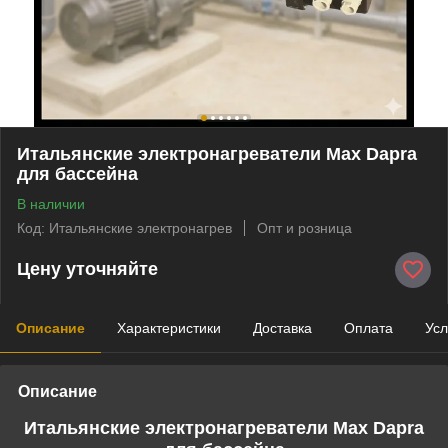
Итальянские электронагреватели Max Dapra
для бассейна
В наличии
Код: Итальянские электронагрев
Опт и розница
Цену уточняйте
Описание
Характеристики
Доставка
Оплата
Усл
Описание
Итальянские электронагреватели Max Dapra