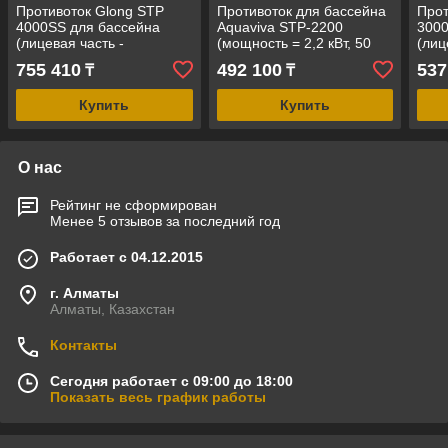
Противоток Glong STP
Противоток для бассейна
Прот
4000SS для бассейна
Aquaviva STP-2200
3000
(лицевая часть -
(мощность = 2,2 кВт, 50
(лиц
нержавеющая сталь, 75
м³/ч, 3,0 HP, под бетон
прои
755 410
492 100
537
₸
₸
м3/ч, 4,0 кВт, 5,5 HP)
или под пленку)
м3/ч
Купить
Купить
О нас
Рейтинг не сформирован
Менее 5 отзывов за последний год
Работает с 04.12.2015
г. Алматы
Алматы, Казахстан
Контакты
Сегодня работает с 09:00 до 18:00
Показать весь график работы