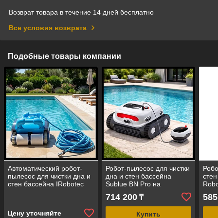
Возврат товара в течение 14 дней бесплатно
Все условия возврата
Подобные товары компании
Автоматический робот-
Робот-пылесос для чистки
Робо
пылесос для чистки дна и
дна и стен бассейна
стен
стен бассейна IRobotec
Sublue BN Pro на
Robo
Light Blue iCleaner 200
аккумуляторе (мощность
15 м
714 200
585
₸
(кабель = 15 м)
= 18 м3/ч, до 200 м2)
стен
Цену уточняйте
Купить