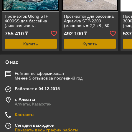
Противоток Glong STP
Противоток для бассейна
Прот
4000SS для бассейна
Aquaviva STP-2200
3000
(лицевая часть -
(мощность = 2,2 кВт, 50
(лиц
нержавеющая сталь, 75
м³/ч, 3,0 HP, под бетон
прои
755 410
492 100
537
₸
₸
м3/ч, 4,0 кВт, 5,5 HP)
или под пленку)
м3/ч
Купить
Купить
О нас
Рейтинг не сформирован
Менее 5 отзывов за последний год
Работает с 04.12.2015
г. Алматы
Алматы, Казахстан
Контакты
Сегодня выходной
Показать весь график работы