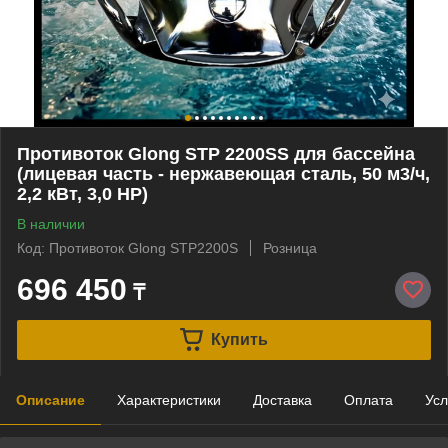
Противоток Glong STP 2200SS для бассейна
(лицевая часть - нержавеющая сталь, 50 м3/ч,
2,2 кВт, 3,0 HP)
В наличии
Код: Противоток Glong STP2200S
Розница
696 450
₸
Купить
Описание
Характеристики
Доставка
Оплата
Усл