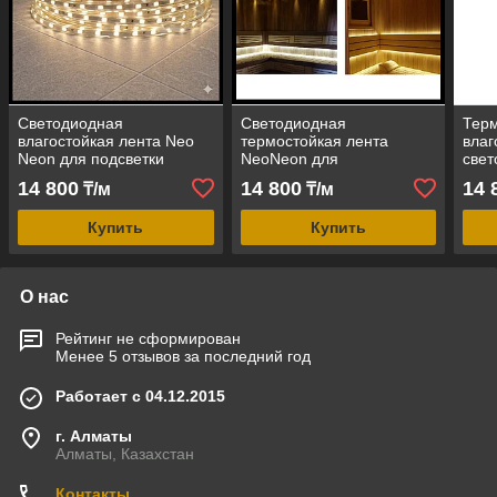
Cветодиодная
Светодиодная
Тер
влагостойкая лента Neo
термостойкая лента
вла
Neon для подсветки
NeoNeon для
свет
бассейнов (мощность=8
декоративной подсветки
Neo
14 800
14 800
14 
₸/м
₸/м
Вт, теплое свечение, 12V,
финской сауны (теплое
(ней
IP67)
свечение, 12V, IP67)
12V,
Купить
Купить
О нас
Рейтинг не сформирован
Менее 5 отзывов за последний год
Работает с 04.12.2015
г. Алматы
Алматы, Казахстан
Контакты