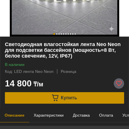
Cветодиодная влагостойкая лента Neo Neon
для подсветки бассейнов (мощность=8 Вт,
белое свечение, 12V, IP67)
В наличии
Код: LED лента Neo Neon
Розница
14 800
₸/м
Купить
Описание
Характеристики
Доставка
Оплата
Усл