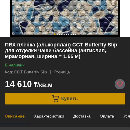
ПВХ пленка (алькорплан) CGT Butterfly Slip
для отделки чаши бассейна (антислип,
мраморная, ширина = 1,65 м)
В наличии
Код: CGT Butterfly Slip
Розница
14 610
₸/кв.м
Купить
Описание
Характеристики
Доставка
Оплата
Усл