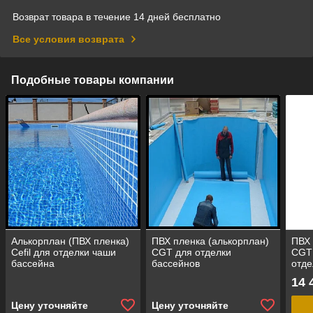
Возврат товара в течение 14 дней бесплатно
Все условия возврата
Подобные товары компании
Алькорплан (ПВХ пленка)
ПВХ пленка (алькорплан)
ПВХ 
Cefil для отделки чаши
CGT для отделки
CGT 
бассейна
бассейнов
отде
(ант
14 
шири
Цену уточняйте
Цену уточняйте