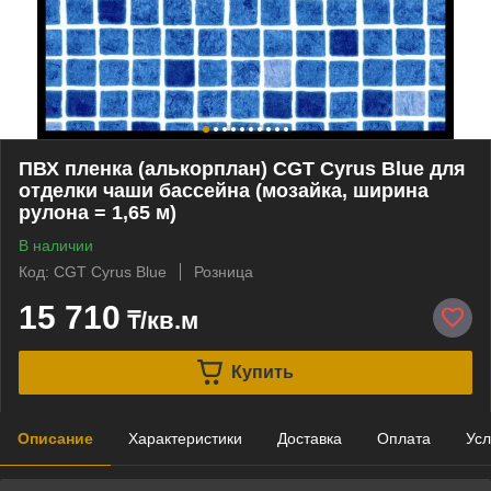
ПВХ пленка (алькорплан) CGT Cyrus Blue для
отделки чаши бассейна (мозайка, ширина
рулона = 1,65 м)
В наличии
Код: CGT Cyrus Blue
Розница
15 710
₸/кв.м
Купить
Описание
Характеристики
Доставка
Оплата
Усл