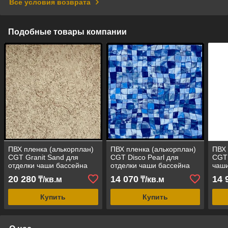
Все условия возврата
Подобные товары компании
ПВХ пленка (алькорплан)
ПВХ пленка (алькорплан)
ПВХ 
CGT Granit Sand для
CGT Disco Pearl для
CGT 
отделки чаши бассейна
отделки чаши бассейна
чаши
(гранитный песок, ширина
(мозайка, ширина рулона
шири
20 280
14 070
14 
₸/кв.м
₸/кв.м
рулона = 1,65 м)
= 1,65 м)
Купить
Купить