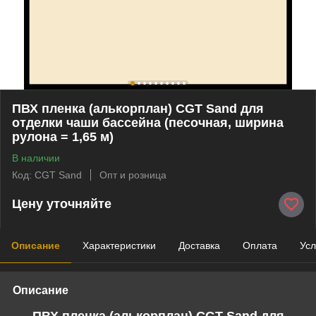
ПВХ пленка (алькорплан) CGT Sand для
отделки чаши бассейна (песочная, ширина
рулона = 1,65 м)
В наличии
Код: CGT Sand
Опт и розница
Цену уточняйте
Описание
Характеристики
Доставка
Оплата
Усл
Описание
ПВХ пленка (алькорплан) CGT Sand для