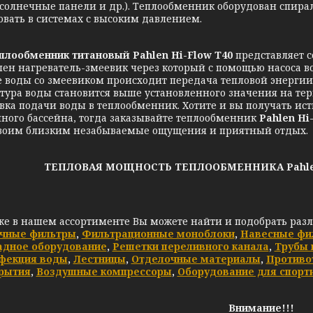
 солнечные панели и др.). Теплообменник оборудован спирал
овать в системах с высоким давлением.
плообменник
титановый Pahlen Hi-Flow T40
представляет 
лен нагреватель-змеевик через который с помощью насоса в
е воды со змеевиком происходит передача тепловой энергии 
тура воды становится выше установленного значения на тер
вка подачи воды в теплообменник.
Хотите и вы получать ис
нного бассейна, тогда заказывайте теплообменник
Pahlen Hi
своим близким незабываемые ощущения и приятный отдых.
ТЕПЛОВАЯ МОЩНОСТЬ ТЕПЛООБМЕННИКА Pahlen Hi
же в нашем ассортименте Вы можете найти и подобрать раз
чные фильтры
,
Фильтрационные моноблоки
,
Навесные фи
адное оборудование
,
Решетки переливного канала
,
Трубы 
фекция воды
,
Лестницы
,
Отделочные материалы
,
Противо
рытия
,
Воздушные компрессоры
,
Оборудование для спорт
Внимание!!!