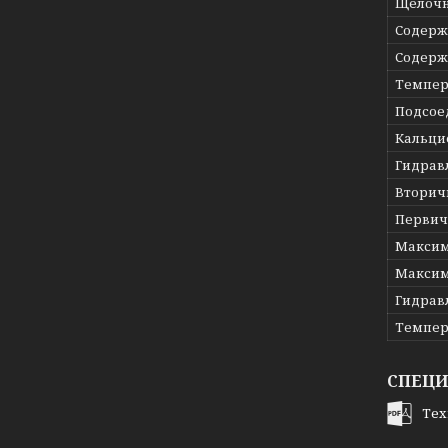
Щелочн
Содерж
Содержа
Темпер
Подсое
Кальци
Гидрав
Вторич
Первич
Максим
Максим
Гидрав
Темпер
СПЕЦ
Тех