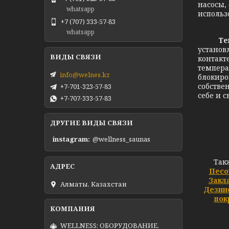
насосы,
whatsapp
использ
+7 (707) 333-57-83
whatsapp
Те
установ
контакт
темпера
info@welnes.kz
блокиро
собстве
+7-701-323-57-83
себе и 
+7-707-333-57-83
ДРУГИЕ ВИДЫ СВЯЗИ
instagram
@wellness_saunas
Так
Песо
Закл
Алматы, Казахстан
Дезин
пок
WELLNESS: ОБОРУДОВАНИЕ,