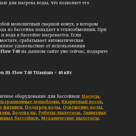
ью для нагрева воды, что позволяет его
собой монолитный сварной кожух, в котором
ода из бассейна попадает в теплообменник. При
и вода в бассейне нагревается. Если
мостате, срабатывает автоматическая
тинное удовольствие от использования
-Flow T40
на данном сайте уже сейчас, подарите
-Flow T40 Titanium = 40 кВт
личное оборудование для Бассейнов:
Насосы
,
льтрационные моноблоки
,
Кварцевый песок
,
и фитинги
,
Подогрев воды
,
Освещение воды
,
токи
,
Водопады
,
Роботы-пылесосы
,
Защитные
ивных бассейнов
,
Механические пылесосы
.