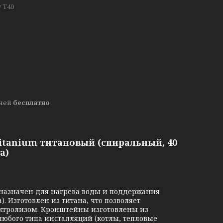
w T40
дней
бесплатно
Titanium титановый (спиральный, 40
а)
назначен для нагрева воды и поддержания
. Изготовлен из титана, что позволяет
ектролизом. Кронштейны изготовлены из
любого типа инсталляций (котлы, тепловые