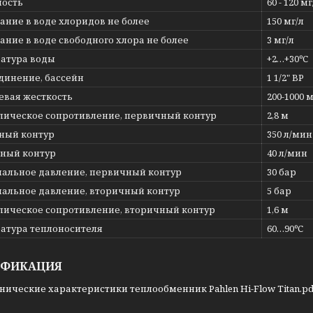
ость
60 - 120 мг
ание в воде хлоридов не более
150 мг/л
ние в воде свободного хлора не более
3 мг/л
атура воды
+2…+30ºС
динение, бассейн
1 1/2" ВР
евая жесткость
200-1000 м
лическое сопротивление, первичный контур
2,8 м
ный контур
350 л/мин
ный контур
40 л/мин
альное давление, первичный контур
30 бар
альное давление, вторичный контур
5 бар
лическое сопротивление, вторичный контур
1,6 м
атура теплоносителя
60…90ºС
ИФИКАЦИЯ
нические характеристики теплообменник Pahlen Hi-Flow Titan.pd