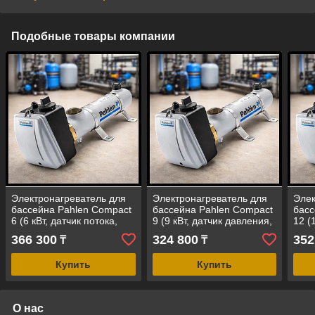
Подобные товары компании
Электронагреватель для
Электронагреватель для
Элек
бассейна Pahlen Compact
бассейна Pahlen Compact
басс
6 (6 кВт, датчик потока,
9 (9 кВт, датчик давления,
12 (
корпус - нержавеющая
корпус - нержавеющая
давл
366 300
324 800
352
₸
₸
сталь AISI-316)
сталь AISI-316)
нер
стал
Купить
Купить
О нас