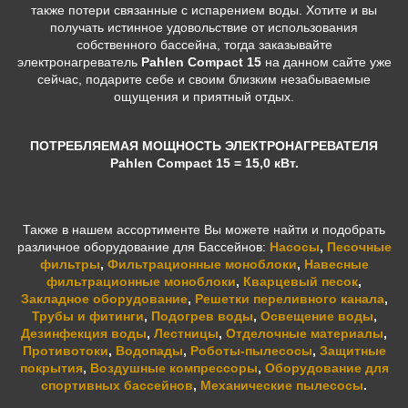
также потери связанные с испарением воды.
Хотите и вы
получать истинное удовольствие от использования
собственного бассейна, тогда заказывайте
э
лектронагреватель
Pahlen Compact 15
на данном сайте уже
сейчас, подарите себе и своим близким незабываемые
ощущения и приятный отдых.
ПОТРЕБЛЯЕМАЯ МОЩНОСТЬ ЭЛЕКТРОНАГРЕВАТЕЛЯ
Pahlen Compact 15 = 15,0 кВт.
Также в нашем ассортименте Вы можете найти и подобрать
различное оборудование для Бассейнов:
Насосы
,
Песочные
фильтры
,
Фильтрационные моноблоки
,
Навесные
фильтрационные моноблоки
,
Кварцевый песок
,
Закладное оборудование
,
Решетки переливного канала
,
Трубы и фитинги
,
Подогрев воды
,
Освещение воды
,
Дезинфекция воды
,
Лестницы
,
Отделочные материалы
,
Противотоки
,
Водопады
,
Роботы-пылесосы
,
Защитные
покрытия
,
Воздушные компрессоры
,
Оборудование для
спортивных бассейнов
,
Механические пылесосы
.