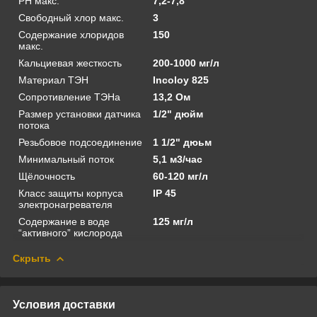
PH макс.
7,2-7,8
Свободный хлор макс.
3
Содержание хлоридов
150
макс.
Кальциевая жесткость
200-1000 мг/л
Материал ТЭН
Incoloy 825
Сопротивление ТЭНа
13,2 Ом
Размер установки датчика
1/2" дюйм
потока
Резьбовое подсоединение
1 1/2" дюьм
Минимальный поток
5,1 м3/час
Щёлочность
60-120 мг/л
Класс защиты корпуса
IP 45
электронагревателя
Содержание в воде
125 мг/л
“активного” кислорода
Скрыть
Условия доставки