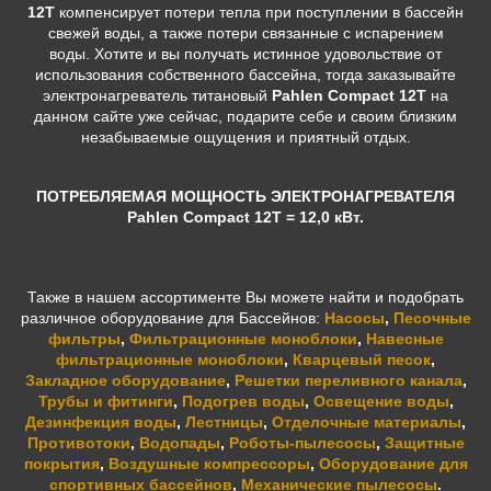
12T
компенсирует потери тепла при поступлении в бассейн
свежей воды, а также потери связанные с испарением
воды.
Хотите и вы получать истинное удовольствие от
использования собственного бассейна, тогда заказывайте
э
лектронагреватель титановый
Pahlen Compact 12T
на
данном сайте уже сейчас, подарите себе и своим близким
незабываемые ощущения и приятный отдых.
ПОТРЕБЛЯЕМАЯ МОЩНОСТЬ ЭЛЕКТРОНАГРЕВАТЕЛЯ
Pahlen Compact 12Т = 12,0 кВт.
Также в нашем ассортименте Вы можете найти и подобрать
различное оборудование для Бассейнов:
Насосы
,
Песочные
фильтры
,
Фильтрационные моноблоки
,
Навесные
фильтрационные моноблоки
,
Кварцевый песок
,
Закладное оборудование
,
Решетки переливного канала
,
Трубы и фитинги
,
Подогрев воды
,
Освещение воды
,
Дезинфекция воды
,
Лестницы
,
Отделочные материалы
,
Противотоки
,
Водопады
,
Роботы-пылесосы
,
Защитные
покрытия
,
Воздушные компрессоры
,
Оборудование для
спортивных бассейнов
,
Механические пылесосы
.