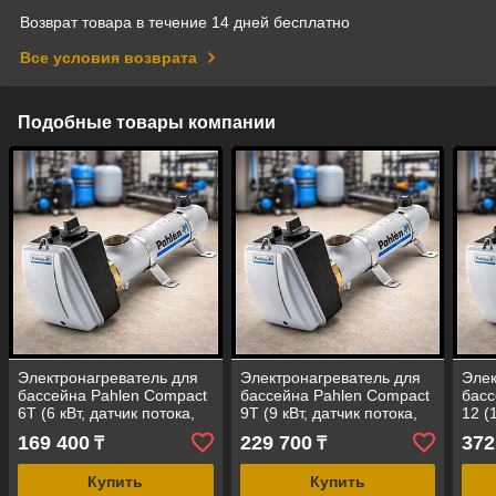
Возврат товара в течение 14 дней бесплатно
Все условия возврата
Подобные товары компании
Электронагреватель для
Электронагреватель для
Элек
бассейна Pahlen Compact
бассейна Pahlen Compact
басс
6Т (6 кВт, датчик потока,
9Т (9 кВт, датчик потока,
12 (
корпус - сплав титана)
корпус - сплав титана)
корп
169 400
229 700
372
₸
₸
стал
Купить
Купить