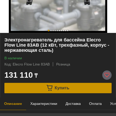
Электронагреватель для бассейна Elecro
Flow Line 83АB (12 кВт, трехфазный, корпус -
нержавеющая сталь)
В наличии
Код: Elecro Flow Line 83AB
Розница
131 110
₸
Купить
Описание
Характеристики
Доставка
Оплата
Усл