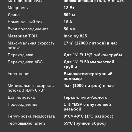
Материал корпуса
нержавеющая сталь AISI 316
Мощность
12 Вт
Длина
592 м
Номинальный ток
18 A
Вход подсоединения
50 мм
Материал ТЭН
Incoloy 825
Максимальная скорость
17m³ (17000 литров) в час
потока
Переходники
Для 1½ "/ 1¼" гибкой трубы
Переходники АБС
Для 1½ "/ 50 мм жесткой
трубы
Уплотнения
Высокотемпературный
полимер
Минимальные скорость
4м ³ (1000 литров) в час
потока 3 кВт> 6 кВт
Датчик потока
Геркон, титан/золото
Подсоединения
1 ½ "BSP с внутренней
резьбой
Регулировка термостата
0°C> 40°C (1°C разброс)
Термовыключатель
55ºC (ручной сброс)