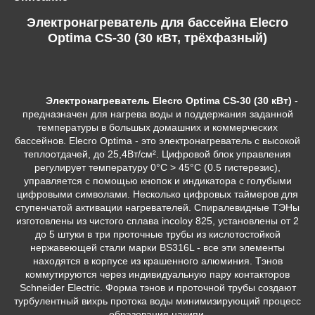
Электронагреватель для бассейна Elecro
Optima CS-30 (30 кВт, трёхфазный)
Электронагреватель Elecro Optima CS-30 (30 кВт)
-
предназначен для нагрева воды и поддержания заданной
температуры в большых домашних и коммерческих
бассейнов. Elecro Optima - это электронагреватель с высокой
теплоотдачей, до 25,4Вт/см². Цифровой блок управления
регулирует температуру 0°С > 45°С (0.5 гистерезис),
управляется с помощью кнопок и индикатора с голубыми
цифровыми символами. Несколько цифровых таймеров для
ступенчатой активации нагревателей. Спиралевидные ТЭНы
изготовлены из чистого сплава incoloy 825, установлены от 2
до 5 штуки в три проточные трубы из кислотостойкой
нержавеющей стали марки BS316L - все эти элементы
находятся в корпусе из крашенного алюминия. Тэнов
коммутируются через индивидуальную пару контакторов
Schneider Electric. Форма тэнов и проточной трубы создают
турбулентный вихрь протока воды минимизирующий процесс
образования накипи.