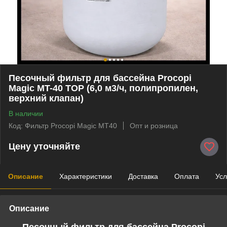
Песочный фильтр для бассейна Procopi
Magic MT-40 TOP (6,0 м3/ч, полипропилен,
верхний клапан)
В наличии
Код: Фильтр Procopi Magic MT40
Опт и розница
Цену уточняйте
Описание
Характеристики
Доставка
Оплата
Усл
Описание
Песочный фильтр для бассейна Procopi