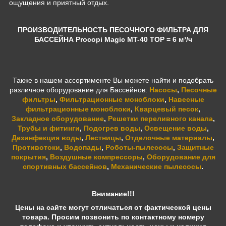
ощущения и приятный отдых.
ПРОИЗВОДИТЕЛЬНОСТЬ ПЕСОЧНОГО ФИЛЬТРА ДЛЯ
БАССЕЙНА Procopi Magic MT-40 TOP = 6 м³/ч
Также в нашем ассортименте Вы можете найти и подобрать
различное оборудование для Бассейнов:
Насосы
,
Песочные
фильтры
,
Фильтрационные моноблоки
,
Навесные
фильтрационные моноблоки
,
Кварцевый песок
,
Закладное оборудование
,
Решетки переливного канала
,
Трубы и фитинги
,
Подогрев воды
,
Освещение воды
,
Дезинфекция воды
,
Лестницы
,
Отделочные материалы
,
Противотоки
,
Водопады
,
Роботы-пылесосы
,
Защитные
покрытия
,
Воздушные компрессоры
,
Оборудование для
спортивных бассейнов
,
Механические пылесосы
.
Внимание!!!
Цены на сайте могут отличаться от фактической цены
товара. Просим позвонить по контактному номеру