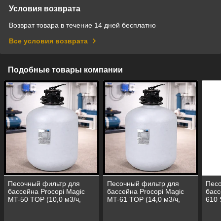
Условия возврата
Возврат товара в течение 14 дней бесплатно
Все условия возврата
Подобные товары компании
Песочный фильтр для
Песочный фильтр для
Песо
бассейна Procopi Magic
бассейна Procopi Magic
басс
MT-50 TOP (10,0 м3/ч,
MT-61 TOP (14,0 м3/ч,
610 
полипропилен, верхний
полипропилен, верхний
поли
клапан)
клапан)
клап