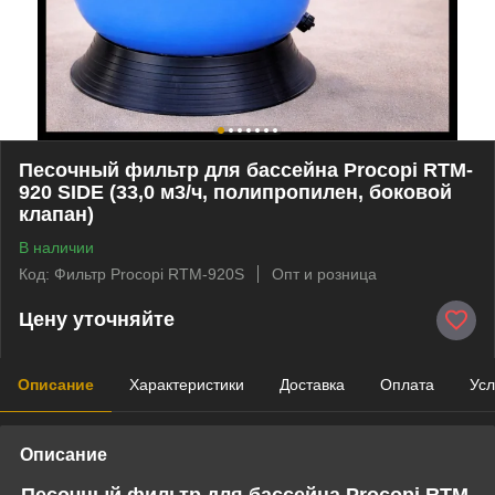
Песочный фильтр для бассейна Procopi RTM-
920 SIDE (33,0 м3/ч, полипропилен, боковой
клапан)
В наличии
Код: Фильтр Procopi RTM-920S
Опт и розница
Цену уточняйте
Описание
Характеристики
Доставка
Оплата
Усл
Описание
Песочный фильтр для бассейна Procopi RTM-