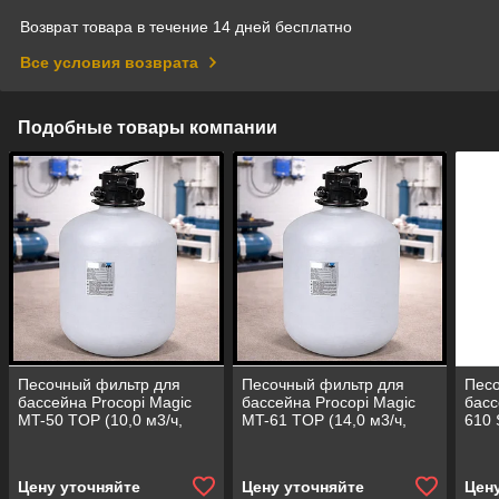
Возврат товара в течение 14 дней бесплатно
Все условия возврата
Подобные товары компании
Песочный фильтр для
Песочный фильтр для
Песо
бассейна Procopi Magic
бассейна Procopi Magic
басс
MT-50 TOP (10,0 м3/ч,
MT-61 TOP (14,0 м3/ч,
610 
полипропилен, верхний
полипропилен, верхний
поли
клапан)
клапан)
клап
Цену уточняйте
Цену уточняйте
Цен