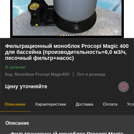
Фильтрационный моноблок Procopi Magic 400
для бассейна (производительность=6,0 м3/ч,
песочный фильтр+насос)
В наличии
Код: Моноблок Procopi Magic400
Опт и розница
Цену уточняйте
Описание
Характеристики
Доставка
Оплата
Усл
Описание
Фильтрационный моноблок Procopi Magic