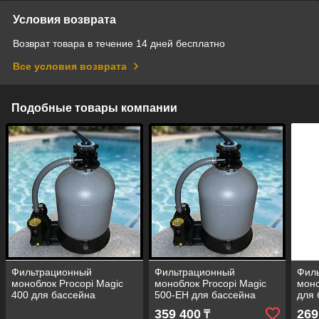
Условия возврата
Возврат товара в течение 14 дней бесплатно
Все условия возврата
Подобные товары компании
Фильтрационный
Фильтрационный
Фил
моноблок Procopi Magic
моноблок Procopi Magic
моно
400 для бассейна
500-EH для бассейна
для 
(производительность=8,0
(производительность=8,0
(про
359 400
269
₸
м3/ч, песочный
м3/ч, песочный
м3/ч