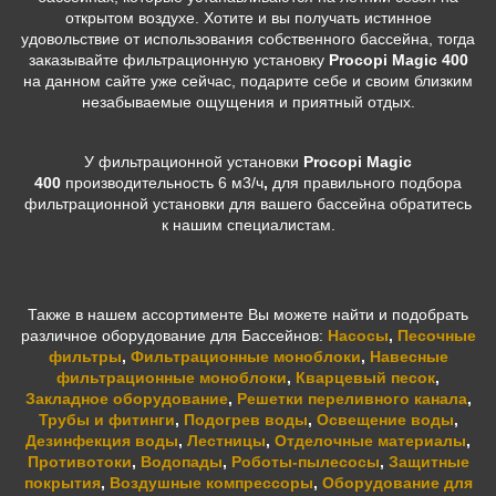
открытом воздухе. Хотите и вы получать истинное
удовольствие от использования собственного бассейна, тогда
заказывайте фильтрационную установку
Procopi Magic 400
на данном сайте уже сейчас, подарите себе и своим близким
незабываемые ощущения и приятный отдых.
У фильтрационной установки
Procopi Magic
400
производительность 6 м3/ч
,
для правильного подбора
фильтрационной установки для вашего бассейна обратитесь
к нашим специалистам.
Также в нашем ассортименте Вы можете найти и подобрать
различное оборудование для Бассейнов:
Насосы
,
Песочные
фильтры
,
Фильтрационные моноблоки
,
Навесные
фильтрационные моноблоки
,
Кварцевый песок
,
Закладное оборудование
,
Решетки переливного канала
,
Трубы и фитинги
,
Подогрев воды
,
Освещение воды
,
Дезинфекция воды
,
Лестницы
,
Отделочные материалы
,
Противотоки
,
Водопады
,
Роботы-пылесосы
,
Защитные
покрытия
,
Воздушные компрессоры
,
Оборудование для