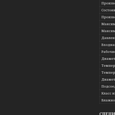
Произв
Состоя
Произв
Максим
Максим
Давлени
Входна
Рабочи
Диамет
Темпер
Темпер
Диамет
Подсое
Класс 
Влажно
СПЕЦ