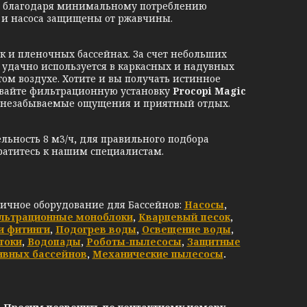
в, благодаря минимальному потреблению
 и насоса защищены от ржавчины.
ак и пленочных бассейнах. За счет небольших
 удачно используется в каркасных и надувных
том воздухе. Хотите и вы получать истинное
зывайте фильтрационную установку
Procopi Magic
им незабываемые ощущения и приятный отдых.
льность 8 м3/ч
,
для правильного подбора
ратитесь к нашим специалистам.
личное оборудование для Бассейнов:
Насосы
,
льтрационные моноблоки
,
Кварцевый песок
,
и фитинги
,
Подогрев воды
,
Освещение воды
,
токи
,
Водопады
,
Роботы-пылесосы
,
Защитные
ивных бассейнов
,
Механические пылесосы
.