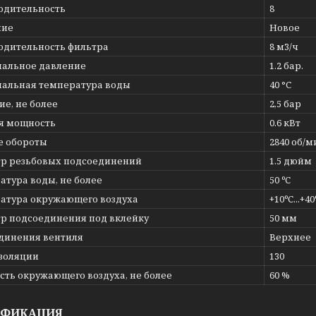
одительность
8
ние
Новое
одительность фильтра
8 м3/ч
альное давление
1.2 бар.
альная температура воды
40 °C
е, не более
2,5 бар
я мощность
0.6 кВт
е обороты
2840 об/м
р резьбовых подсоединений
1.5 дюйм
атура воды, не более
50 ºС
атура окружающего воздуха
+10ºС...+40
р подсоединения под вклейку
50 мм
динения вентиля
Верхнее
изоляции
130
сть окружающего воздуха, не более
60 %
ИФИКАЦИЯ