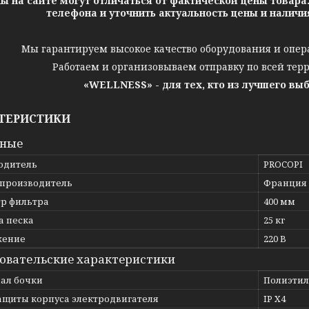
ы на сайте могут отличаться от фактической цены товара
телефона и уточнить актуальность цены и налич
Мы гарантируем высокое качество оборудования и опер
Работаем и организовываем отправку по всей тер
«WELLNESS» - для тех, кто из лучшего вы
ТЕРИСТИКИ
вные
одитель
PROCOPI
 производитель
Франция
р фильтра
400 мм
а песка
25 кг
жение
220 В
овательские характеристики
ал бочки
Полиэти
защиты корпуса электродвигателя
IP X4