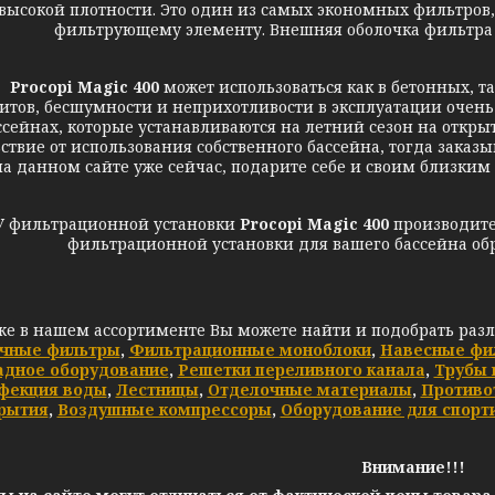
высокой плотности. Это один из самых экономных фильтро
фильтрующему элементу. Внешняя оболочка фильтра
Procopi Magic 400
может использоваться как в бетонных, т
итов, бесшумности и неприхотливости в эксплуатации очень
ссейнах, которые устанавливаются на летний сезон на откры
ствие от использования собственного бассейна, тогда зака
на данном сайте уже сейчас, подарите себе и своим близк
У фильтрационной установки
Procopi Magic 400
производите
фильтрационной установки для вашего бассейна об
же в нашем ассортименте Вы можете найти и подобрать раз
чные фильтры
,
Фильтрационные моноблоки
,
Навесные фи
адное оборудование
,
Решетки переливного канала
,
Трубы 
фекция воды
,
Лестницы
,
Отделочные материалы
,
Противо
рытия
,
Воздушные компрессоры
,
Оборудование для спорт
Внимание!!!