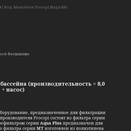
у
Код:
Моноблок Procopi Magic400
дней
бесплатно
бассейна (производительность = 8,0
+ насос)
борудование, предназначенное для фильтрации
производителя Procopi состоят из фильтра серии
префильтром серии
Aqua Plus
предназначен для
го фильтра серии
MT
изготовлен из полиэтилена