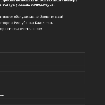
. Просим позвонить по контактному номеру
ия товара у наших менеджеров.
ативное обслуживание. Звоните нам!
ритории Республики Казахстан.
бирает исключительное!
лен