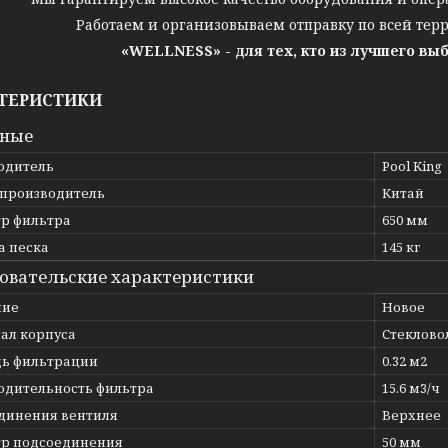
Работаем и организовываем отправку по всей тер
«WELLNESS» - для тех, кто из лучшего вы
ТЕРИСТИКИ
вные
одитель
Pool King
 производитель
Китай
р фильтра
650 мм
а песка
145 кг
овательские характеристики
ние
Новое
ал корпуса
Стеклово
ь фильтрации
0.32 м2
одительность фильтра
15.6 м3/ч
динения вентиля
Верхнее
р подсоединения
50 мм