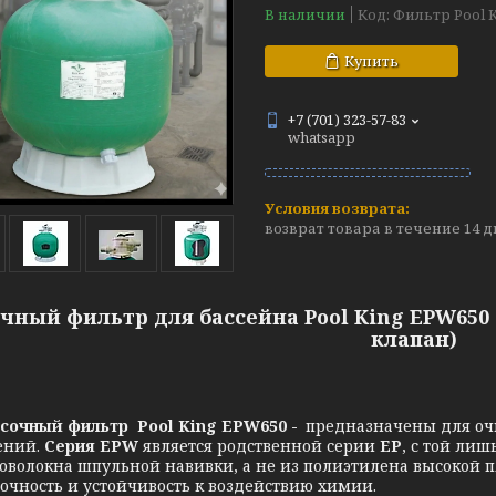
В наличии
Код:
Фильтр Pool 
Купить
+7 (701) 323-57-83
whatsapp
возврат товара в течение 14 
чный фильтр для бассейна Pool King EPW650 (
клапан)
сочный фильтр Pool King EPW650 -
предназначены для оч
ений.
Серия EPW
является родственной серии
EP
, с той лиш
ловолокна шпульной навивки, а не из полиэтилена высокой п
очность и устойчивость к воздействию химии.