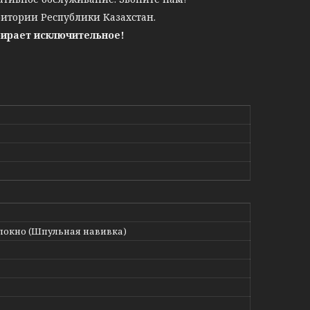
ритории Республики Казахстан.
бирает исключительное!
локно (Шпульная навивка)