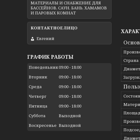
МАТЕРИАЛЫ И СНАБЖЕНИЕ ДЛЯ
БАССЕЙНОВ, САУН, БАНЬ, ХАМАМОВ
И ПАРОВЫХ КОМНАТ
ХАРАК
Евгений
Осно
Произв
ГРАФИК РАБОТЫ
Страна
Понедельник
09:00
18:00
Диамет
Вторник
09:00
18:00
Загрузк
Польз
Среда
09:00
18:00
Состоя
Четверг
09:00
18:00
Матери
Пятница
09:00
18:00
Площад
Суббота
Выходной
Произв
Воскресенье
Выходной
Подсое
Диамет