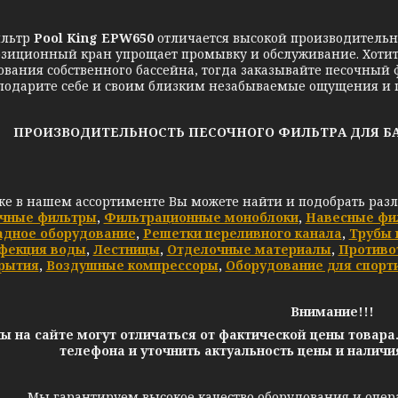
льтр
Pool King EPW650
отличается высокой производительн
зиционный кран упрощает промывку и обслуживание. Хотите
ования собственного бассейна, тогда заказывайте песочный
 подарите себе и своим близким незабываемые ощущения и 
ПРОИЗВОДИТЕЛЬНОСТЬ ПЕСОЧНОГО ФИЛЬТРА ДЛЯ БАССЕЙ
же в нашем ассортименте Вы можете найти и подобрать раз
чные фильтры
,
Фильтрационные моноблоки
,
Навесные фи
адное оборудование
,
Решетки переливного канала
,
Трубы 
фекция воды
,
Лестницы
,
Отделочные материалы
,
Противо
рытия
,
Воздушные компрессоры
,
Оборудование для спорт
Внимание!!!
ы на сайте могут отличаться от фактической цены товара
телефона и уточнить актуальность цены и налич
Мы гарантируем высокое качество оборудования и опер