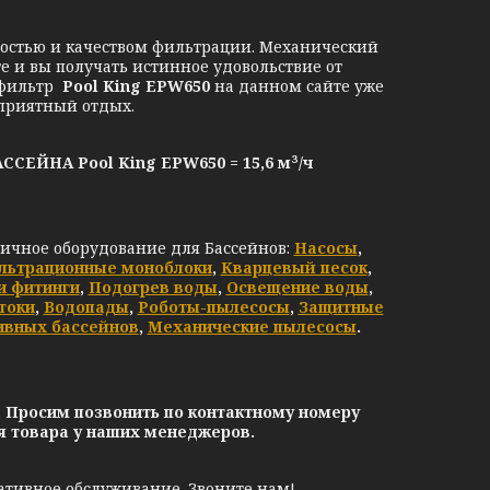
остью и качеством фильтрации. Механический
 и вы получать истинное удовольствие от
 фильтр
Pool King EPW650
на данном сайте уже
приятный отдых.
НА Pool King EPW650 = 15,6 м³/ч
личное оборудование для Бассейнов:
Насосы
,
льтрационные моноблоки
,
Кварцевый песок
,
и фитинги
,
Подогрев воды
,
Освещение воды
,
токи
,
Водопады
,
Роботы-пылесосы
,
Защитные
ивных бассейнов
,
Механические пылесосы
.
. Просим позвонить по контактному номеру
ия товара у наших менеджеров.
ативное обслуживание. Звоните нам!