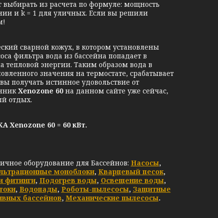
 выбирать из расчета по формуле: мощность
щении и k = 1 для уличных. Если вы решили
м!
ский сварной кожух, в котором установлены
оса фильтра вода из бассейна попадает в
а тепловой энергии. Таким образом вода в
новленного значения на термостате, срабатывает
 вы получать истинное удовольствие от
енник
Xenozone 60
на данном сайте уже сейчас,
й отдых.
enozone 60 = 60 кВт.
личное оборудование для Бассейнов:
Насосы
,
льтрационные моноблоки
,
Кварцевый песок
,
и фитинги
,
Подогрев воды
,
Освещение воды
,
токи
,
Водопады
,
Роботы-пылесосы
,
Защитные
ивных бассейнов
,
Механические пылесосы
.