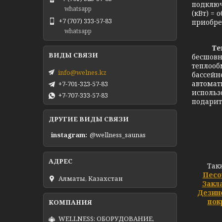
подключ
whatsapp
(кВт) = 
+7 (707) 333-57-83
приобре
whatsapp
Те
бесшовн
теплооб
info@welnes.kz
бассейн
автомат
+7-701-323-57-83
использ
+7-707-333-57-83
подарит
ДРУГИЕ ВИДЫ СВЯЗИ
instagram
@wellness_saunas
Так
Песо
Алматы, Казахстан
Закл
Дезин
пок
WELLNESS: ОБОРУДОВАНИЕ,