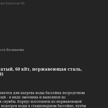
ик Xenozone 60
дней
бесплатно
атый, 60 кВт, нержавеющая сталь,
й)
значен для нагрева воды бассейна посредством
ный - в виде змеевика и выполнен из
ок службы. Корпус изготовлен из нержавеющей
– подогрев воды в стационарном бассейне, путём