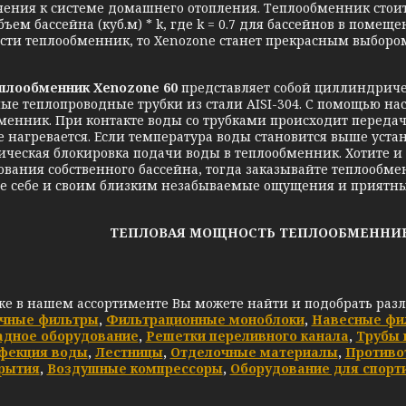
ения к системе домашнего отопления. Теплообменник стоит
объем бассейна (куб.м) * k, где k = 0.7 для бассейнов в поме
сти теплообменник, то Xenozone станет прекрасным выборо
плообменник
Xenozone 60
представляет собой циллиндриче
ые теплопроводные трубки из стали AISI-304. С помощью нас
менник. При контакте воды со трубками происходит передач
е нагревается. Если температура воды становится выше уста
ическая блокировка подачи воды в теплообменник.
Хотите и
ования собственного бассейна, тогда заказывайте теплообм
е себе и своим близким незабываемые ощущения и приятны
ТЕПЛОВАЯ МОЩНОСТЬ ТЕПЛООБМЕННИКА X
же в нашем ассортименте Вы можете найти и подобрать раз
чные фильтры
,
Фильтрационные моноблоки
,
Навесные фи
адное оборудование
,
Решетки переливного канала
,
Трубы 
фекция воды
,
Лестницы
,
Отделочные материалы
,
Противо
рытия
,
Воздушные компрессоры
,
Оборудование для спорт