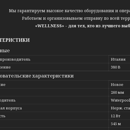
Мы гарантируем высокое качество оборудования и опер
Работаем и организовываем отправку по всей тер
«WELLNESS» - для тех, кто из лучшего вы
ТЕРИСТИКИ
вные
 производитель
Италия
жение
380 В
овательские характеристики
ние
Новое
260 мм
одитель
Waterpool
ал корпуса
Нерж. ста
сть
12 Вт
545 м