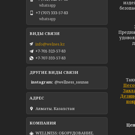
изде
whatsapp
безопа
+7 (707) 333-57-83
whatsapp
Предна
удовол
д
info@welnes.kz
+7-701-323-57-83
+7-707-333-57-83
ДРУГИЕ ВИДЫ СВЯЗИ
Так
instagram
@wellness_saunas
Песо
Закл
Дезин
пок
Алматы, Казахстан
Цен
WELLNESS: ОБОРУДОВАНИЕ,