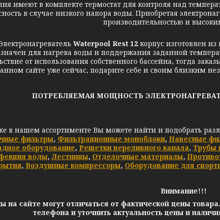
лия имеют в комплекте термостат для контроля над темпера
сность в случае низкого напора воды. Приобретая электрона
производительностью и высоким
Электронагреватель
Waterpool Rest 12
корпус изготовлен из 
значен для нагрева воды и поддержания заданной темпера
ьствие от использования собственного бассейна, тогда заказ
анном сайте уже сейчас, подарите себе и своим близким н
ПОТРЕБЛЯЕМАЯ МОЩНОСТЬ ЭЛЕКТРОНАГРЕВАТЕЛЯ W
же в нашем ассортименте Вы можете найти и подобрать раз
чные фильтры
,
Фильтрационные моноблоки
,
Навесные фи
адное оборудование
,
Решетки переливного канала
,
Трубы 
фекция воды
,
Лестницы
,
Отделочные материалы
,
Противо
рытия
,
Воздушные компрессоры
,
Оборудование для спорт
Внимание!!!
ы на сайте могут отличаться от фактической цены товара
телефона и уточнить актуальность цены и налич