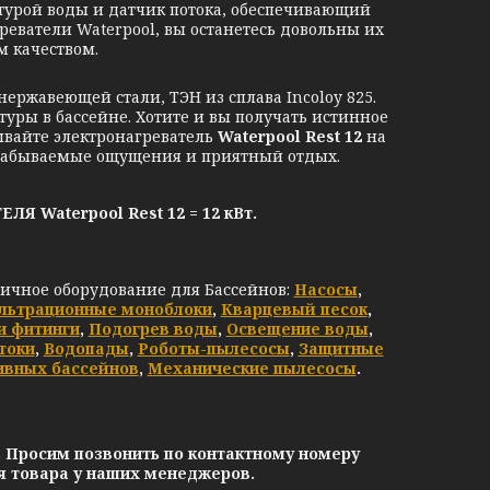
турой воды и датчик потока, обеспечивающий
греватели Waterpool, вы останетесь довольны их
 качеством.
нержавеющей стали, ТЭН из сплава Incoloy 825.
туры в бассейне.
Хотите и вы получать истинное
ывайте э
лектронагреватель
Waterpool Rest 12
на
езабываемые ощущения и приятный отдых.
aterpool Rest 12 = 12 кВт.
личное оборудование для Бассейнов:
Насосы
,
льтрационные моноблоки
,
Кварцевый песок
,
и фитинги
,
Подогрев воды
,
Освещение воды
,
токи
,
Водопады
,
Роботы-пылесосы
,
Защитные
ивных бассейнов
,
Механические пылесосы
.
. Просим позвонить по контактному номеру
ия товара у наших менеджеров.