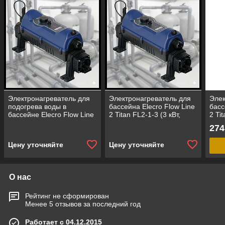
Электронагреватель для
Электронагреватель для
Элек
подогрева воды в
бассейна Elecro Flow Line
басс
бассейне Elecro Flow Line
2 Titan FL2-1-3 (3 кВт,
2 Ti
2
однофазный, ТЭНы -
трех
274
титан)
тита
Цену уточняйте
Цену уточняйте
О нас
Рейтинг не сформирован
Менее 5 отзывов за последний год
Работает с 04.12.2015