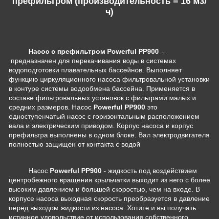
префильтром (производительность = 16 м3/
ч)
Н
асос с префильтром Powerful PP900
–
предназначен для перекачивания воды в системах
водоподготовки плавательных бассейнов. Выполняет
функцию циркуляционного насоса фильтровальной установки
в контуре системы водообмена бассейна. Применяется в
составе фильтровальных установок с фильтрами малых и
средних размеров. Насос
Powerful PP900
это
одноступенчатый насос с горизонтальным расположением
вала и электрическим приводом. Корпус насоса и корпус
префильтра выполнены в одном блоке. Вал электродвигателя
полностью защищен от контакта с водой
Насос
Powerful PP900
-
жидкость под воздействием
центробежного вращения крыльчатки выходит из него с более
высоким давлением и большей скоростью, чем на входе. В
корпусе насоса выходная скорость преобразуется в давление
перед выходом жидкости из насоса.
Хотите и вы получать
истинное удовольствие от использования собственного