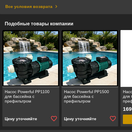
Все условия возврата
Подобные товары компании
Насос Powerful PP1100
Насос Powerful PP1500
Насо
для бассейна c
для бассейна c
для 
префильтром
префильтром
пре
(производительность = 20
(производительность = 24
(про
169
м3/ч)
м3/ч)
м3/ч
Цену уточняйте
Цену уточняйте