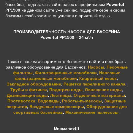
бассейна, тогда заказывайте насос с префильтром
Powerful
PP1500
на данном сайте уже сейчас, подарите себе и своим
близким незабываемые ощущения и приятный отдых.
ПРОИЗВОДИТЕЛЬНОСТЬ НАСОСА ДЛЯ БАССЕЙНА
Powerful PP1500
= 24 м³/ч
Также в нашем ассортименте Вы можете найти и подобрать
различное оборудование для Бассейнов:
Насосы
,
Песочные
фильтры
,
Фильтрационные моноблоки
,
Навесные
фильтрационные моноблоки
,
Кварцевый песок
,
Закладное оборудование
,
Решетки переливного канала
,
Трубы и фитинги
,
Подогрев воды
,
Освещение воды
,
Дезинфекция воды
,
Лестницы
,
Отделочные материалы
,
Противотоки
,
Водопады
,
Роботы-пылесосы
,
Защитные
покрытия
,
Воздушные компрессоры
,
Оборудование для
спортивных бассейнов
,
Механические пылесосы
.
Внимание!!!