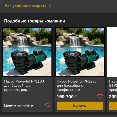
Все условия возврата
Подобные товары компании
Насос Powerful PP1100
Насос Powerful PP2200
Насо
для бассейна c
для бассейна c
STP2
префильтром
префильтром
преф
(производительность = 20
(производительность = 27
прои
169 700
209
₸
м3/ч)
м3/ч)
м3/ч
Цену уточняйте
Купить