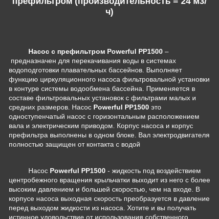
префильтром (производительность = 24 м3/
ч)
Н
асос с префильтром Powerful PP1500
–
предназначен для перекачивания воды в системах
водоподготовки плавательных бассейнов. Выполняет
функцию циркуляционного насоса фильтровальной установки
в контуре системы водообмена бассейна. Применяется в
составе фильтровальных установок с фильтрами малых и
средних размеров. Насос
Powerful PP1500
это
одноступенчатый насос с горизонтальным расположением
вала и электрическим приводом. Корпус насоса и корпус
префильтра выполнены в одном блоке. Вал электродвигателя
полностью защищен от контакта с водой
Насос
Powerful PP1500
-
жидкость под воздействием
центробежного вращения крыльчатки выходит из него с более
высоким давлением и большей скоростью, чем на входе. В
корпусе насоса выходная скорость преобразуется в давление
перед выходом жидкости из насоса.
Хотите и вы получать
истинное удовольствие от использования собственного