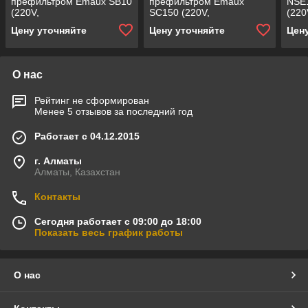
префильтром Emaux SB10
префильтром Emaux
NSE
(220V,
SC150 (220V,
(220
производительность = 12
производительность = 16
прои
Цену уточняйте
Цену уточняйте
Цен
м³/ч, 0,97 кВт)
м³/ч, 1,3 кВт)
м3/ч
О нас
Рейтинг не сформирован
Менее 5 отзывов за последний год
Работает с 04.12.2015
г. Алматы
Алматы, Казахстан
Контакты
Сегодня работает с 09:00 до 18:00
Показать весь график работы
О нас