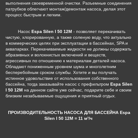
выполнения своевременной очистки. Разъемные соединения
патрубков облегчают монтаж/демонтаж насоса, делая этот
процесс быстрым и легким.
Насос
Espa Silen I 50 12M
-
позволяет перекачивать
чистую, хлорированную, а также соленую воду, что актуально
в коммерческих целях при эксплуатации в бассейнах, SPA и
аквапарках. Перекачиваемые жидкости не должны содержать
абразивных и волокнистых включений и веществ,
агрессивных по отношению к материалам деталей насоса.
Обладают пониженным уровнем шума и многолетним
бесперебойным сроком службы.
Хотите и вы получать
истинное удовольствие от использования собственного
бассейна, тогда заказывайте насос с префильтром
Espa Silen
I 50 12M
на данном сайте уже сейчас, подарите себе и своим
близким незабываемые ощущения и приятный отдых.
ПРОИЗВОДИТЕЛЬНОСТЬ НАСОСА ДЛЯ БАССЕЙНА
Espa
Silen I 50 12M
= 11 м³/ч