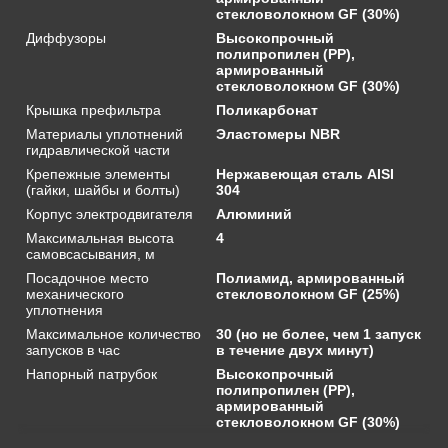
стекловолокном GF (30%)
Диффузоры
Высокопрочный
полипропилен (PP),
армированный
стекловолокном GF (30%)
Крышка префильтра
Поликарбонат
Материалы уплотнений
Эластомеры NBR
гидравлической части
Крепежные элементы
Нержавеющая сталь AISI
(гайки, шайбы и болты)
304
Корпус электродвигателя
Алюминий
Максимальная высота
4
самовсасывания, м
Посадочное место
Полиамид, армированный
механического
стекловолокном GF (25%)
уплотнения
Максимальное количество
30 (но не более, чем 1 запуск
запусков в час
в течение двух минут)
Напорный патрубок
Высокопрочный
полипропилен (PP),
армированный
стекловолокном GF (30%)