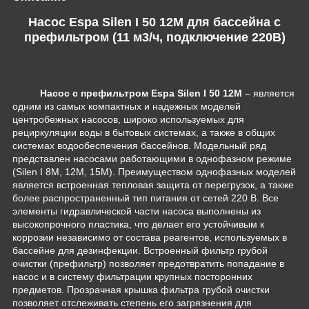
Насос Espa Silen I 50 12M для бассейна c
префильтром (11 м3/ч, подключение 220В)
Н
асос с префильтром Espa Silen I 50 12M
–
является
одним из самых компактных и надежных моделей
центробежных насосов, широко используемых для
рециркуляции воды в бытовых системах, а также в общих
системах водообеспечения бассейнов. Модельный ряд
представлен насосами работающими в однофазном режиме
(Silen I 8M, 12M, 15M). Преимуществом однофазных моделей
является встроенная тепловая защита от перегрузок, а также
более распространенный тип питания от сетей 220 В. Все
элементы гидравлической части насоса выполнены из
высокопрочного пластика, что делает его устойчивым к
коррозии независимо от состава реагентов, используемых в
бассейне для дезинфекции. Встроенный фильтр грубой
очистки (префильтр) позволяет предотвратить попадание в
насос и в систему фильтрации крупных посторонних
предметов. Прозрачная крышка фильтра грубой очистки
позволяет отслеживать степень его загрязнения для