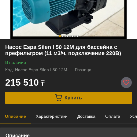
Насос Espa Silen I 50 12M для бассейна c
префильтром (11 м3/ч, подключение 220В)
В наличии
Код: Насос Espa Silen I 50 12M
Розница
215 510
₸
Купить
Описание
Характеристики
Доставка
Оплата
Усл
Описание