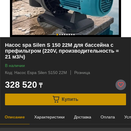
Насос spa Silen S 150 22M для бассейна c
префильтром (220V, производительность =
21 м3/ч)
В наличии
Код: Насос Espa Silen S150 22M
Розница
328 520
₸
Купить
Описание
Характеристики
Доставка
Оплата
Усл