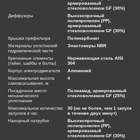
армированный
стекловолокном GF (30%)
Диффузоры
Высокопрочный
полипропилен (PP),
армированный
стекловолокном GF (30%)
Крышка префильтра
Поликарбонат
Материалы уплотнений
Эластомеры NBR
гидравлической части
Крепежные элементы
Нержавеющая сталь AISI
(гайки, шайбы и болты)
304
Корпус электродвигателя
Алюминий
Максимальная высота
4
самовсасывания, м
Посадочное место
Полиамид, армированный
механического
стекловолокном GF (25%)
уплотнения
Максимальное количество
30 (но не более, чем 1 запуск
запусков в час
в течение двух минут)
Напорный патрубок
Высокопрочный
полипропилен (PP),
армированный
стекловолокном GF (30%)