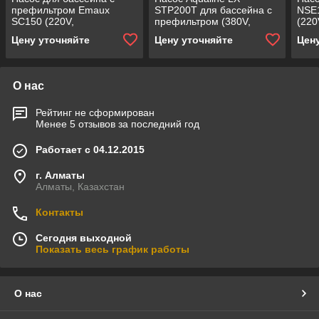
префильтром Emaux
STP200Т для бассейна c
NSE
SC150 (220V,
префильтром (380V,
(220
производительность = 16
производительность = 24
прои
Цену уточняйте
Цену уточняйте
Цен
м³/ч, 1,3 кВт)
м3/ч)
м3/ч
О нас
Рейтинг не сформирован
Менее 5 отзывов за последний год
Работает с 04.12.2015
г. Алматы
Алматы, Казахстан
Контакты
Сегодня выходной
Показать весь график работы
О нас