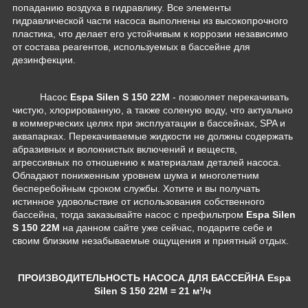
попаданию воздуха в гидравлику. Все элементы
гидравлической части насоса выполнены из высокопрочного
пластика, что делает его устойчивым к коррозии независимо
от состава реагентов, используемых в бассейне для
дезинфекции.
Насос
Espa Silen S 150 22M
-
позволяет перекачивать
чистую, хлорированную, а также соленую воду, что актуально
в коммерческих целях при эксплуатации в бассейнах, SPA и
аквапарках. Перекачиваемые жидкости не должны содержать
абразивных и волокнистых включений и веществ,
агрессивных по отношению к материалам деталей насоса.
Обладают пониженным уровнем шума и многолетним
бесперебойным сроком службы.
Хотите и вы получать
истинное удовольствие от использования собственного
бассейна, тогда заказывайте насос с префильтром
Espa Silen
S 150 22M
на данном сайте уже сейчас, подарите себе и
своим близким незабываемые ощущения и приятный отдых.
ПРОИЗВОДИТЕЛЬНОСТЬ НАСОСА ДЛЯ БАССЕЙНА
Espa
Silen S 150 22M
= 21 м³/ч