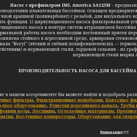
Н
асос с префильтром IML America SA125М
–
предназн
оподготовки плавательных бассейнов. Оснащен предварит
чной крышкой (поликарбонат) с резьбой, для визуального к
ть функции: 1) циркуляционного насоса фильтровальной уст
уляционного насоса в контуре систем аттракционов бассейна 
рмальной работы насоса необходим постоянный приток пере
опилена стойкого к агрессивной среде, армирован стеклово
иала "Noryl" (лёгкий и гибкий полифениленоксид — термоп
ействиям) и нержавеющей стали, торцевой сальник - из граф
нержавеющей стали марки AI
ПРОИЗВОДИТЕЛЬНОСТЬ НАСОСА ДЛЯ БАССЕЙНА I
же в нашем ассортименте Вы можете найти и подобрать раз
чные фильтры
,
Фильтрационные моноблоки
,
Навесные фи
адное оборудование
,
Решетки переливного канала
,
Трубы 
фекция воды
,
Лестницы
,
Отделочные материалы
,
Противо
рытия
,
Воздушные компрессоры
,
Оборудование для спорт
Внимание!!!