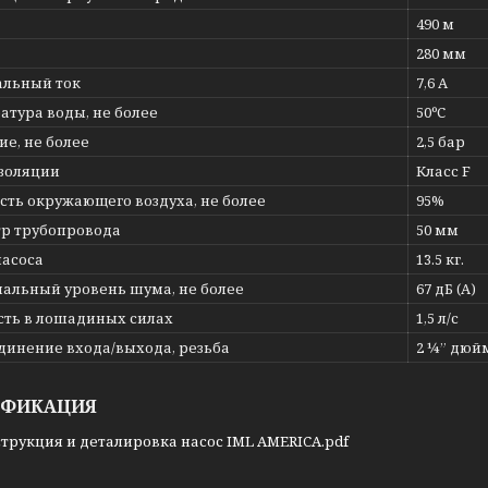
490 м
280 мм
льный ток
7,6 А
атура воды, не более
50ºС
е, не более
2,5 бар
изоляции
Класс F
сть окружающего воздуха, не более
95%
р трубопровода
50 мм
насоса
13.5 кг.
альный уровень шума, не более
67 дБ (А)
ть в лошадиных силах
1,5 л/с
динение входа/выхода, резьба
2 ¼” дюй
ИФИКАЦИЯ
трукция и деталировка насос IML AMERICA.pdf