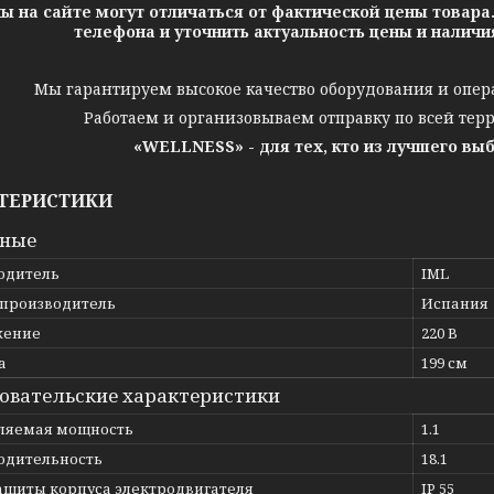
ы на сайте могут отличаться от фактической цены товара
телефона и уточнить актуальность цены и налич
Мы гарантируем высокое качество оборудования и опер
Работаем и организовываем отправку по всей тер
«WELLNESS» - для тех, кто из лучшего вы
ТЕРИСТИКИ
вные
одитель
IML
 производитель
Испания
жение
220 В
а
199 см
овательские характеристики
ляемая мощность
1.1
одительность
18.1
защиты корпуса электродвигателя
IP 55