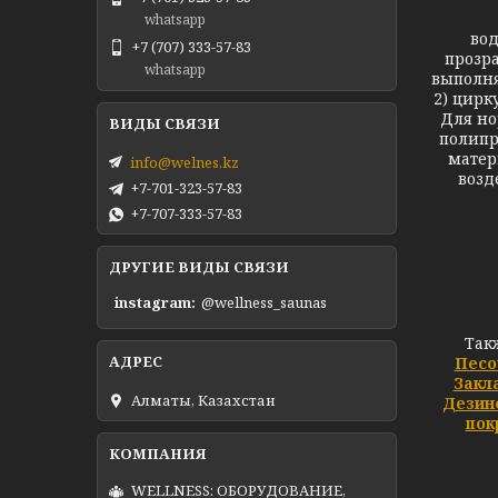
whatsapp
вод
+7 (707) 333-57-83
прозра
whatsapp
выполня
2) цирк
Для но
полипр
матер
info@welnes.kz
возд
+7-701-323-57-83
+7-707-333-57-83
ДРУГИЕ ВИДЫ СВЯЗИ
instagram
@wellness_saunas
Так
Песо
Закл
Алматы, Казахстан
Дезин
пок
WELLNESS: ОБОРУДОВАНИЕ,