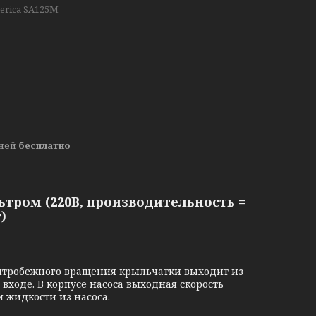
erica SA125М
дней
бесплатно
ьтром (220В, производительность =
т)
нтробежного вращения крыльчатки выходит из
входе. В корпусе насоса выходная скорость
 жидкости из насоса.