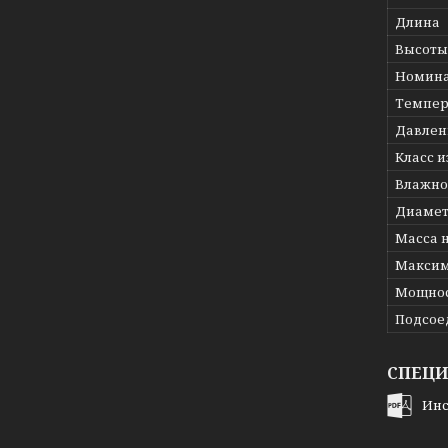
Длина
Высоты
Номина
Темпер
Давлени
Класс 
Влажно
Диамет
Масса 
Максим
Мощнос
Подсое
СПЕЦ
Инс