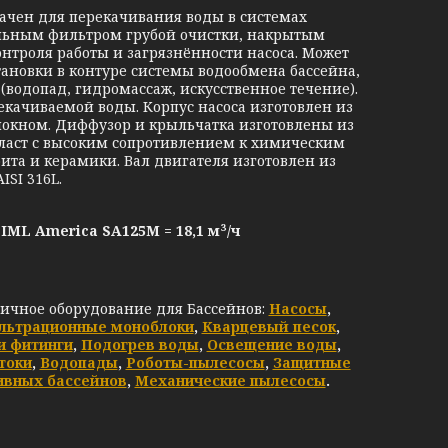
ачен для перекачивания воды в системах
ельным фильтром грубой очистки, накрытым
онтроля работы и загрязнённости насоса. Может
ановки в контуре системы водообмена бассейна,
(водопад, гидромассаж, искусственное течение).
качиваемой воды. Корпус насоса изготовлен из
локном. Диффузор и крыльчатка изготовлены из
ласт с высоким сопротивлением к химическим
ита и керамики. Вал двигателя изготовлен из
SI 316L.
ML America SA125М
= 18,1 м³/ч
личное оборудование для Бассейнов:
Насосы
,
льтрационные моноблоки
,
Кварцевый песок
,
и фитинги
,
Подогрев воды
,
Освещение воды
,
токи
,
Водопады
,
Роботы-пылесосы
,
Защитные
ивных бассейнов
,
Механические пылесосы
.