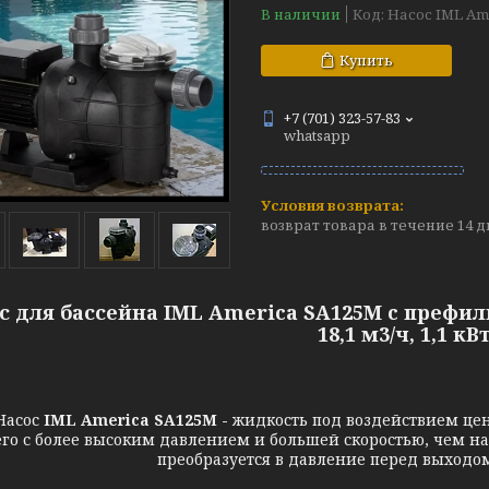
В наличии
Код:
Насос IML Am
Купить
+7 (701) 323-57-83
whatsapp
возврат товара в течение 14 
с для бассейна IML America SA125М c префил
18,1 м3/ч, 1,1 кВ
Насос
IML America SA125М -
жидкость под воздействием це
го с более высоким давлением и большей скоростью, чем на 
преобразуется в давление перед выходом