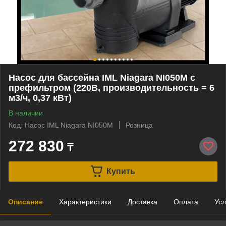
Насос для бассейна IML Niagara NI050M c
префильтром (220В, производительность = 6
м3/ч, 0,37 кВт)
В наличии
Код: Насос IML Niagara NI050M
Розница
272 830
₸
Купить
Описание
Характеристики
Доставка
Оплата
Усл