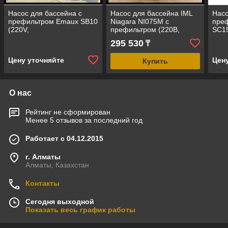
Насос для бассейна с
Насос для бассейна IML
Насо
префильтром Emaux SB10
Niagara NI075M c
пре
(220V,
префильтром (220В,
SC15
производительность = 12
производительность = 9
прои
295 530
₸
м³/ч, 0,97 кВт)
м3/ч, 0,55 кВт)
м³/ч,
Цену уточняйте
Цен
Купить
О нас
Рейтинг не сформирован
Менее 5 отзывов за последний год
Работает с 04.12.2015
г. Алматы
Алматы, Казахстан
Контакты
Сегодня выходной
Показать весь график работы