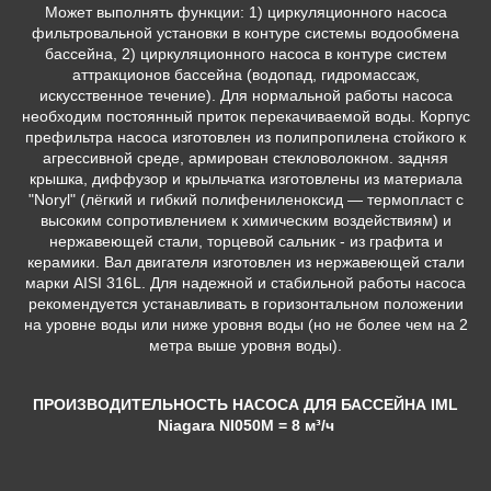
Может выполнять функции: 1) циркуляционного насоса
фильтровальной установки в контуре системы водообмена
бассейна, 2) циркуляционного насоса в контуре систем
аттракционов бассейна (водопад, гидромассаж,
искусственное течение). Для нормальной работы насоса
необходим постоянный приток перекачиваемой воды. Корпус
префильтра насоса изготовлен из полипропилена стойкого к
агрессивной среде, армирован стекловолокном. задняя
крышка, диффузор и крыльчатка изготовлены из материала
"Noryl" (лёгкий и гибкий полифениленоксид — термопласт с
высоким сопротивлением к химическим воздействиям) и
нержавеющей стали, торцевой сальник - из графита и
керамики. Вал двигателя изготовлен из нержавеющей стали
марки AISI 316L. Для надежной и стабильной работы насоса
рекомендуется устанавливать в горизонтальном положении
на уровне воды или ниже уровня воды (но не более чем на 2
метра выше уровня воды).
ПРОИЗВОДИТЕЛЬНОСТЬ НАСОСА ДЛЯ БАССЕЙНА IML
Niagara NI050M
= 8 м³/ч