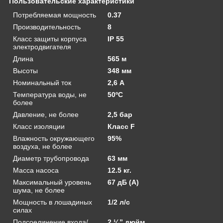
Пользовательские характеристики
Потребляемая мощность
0.37
Производительность
8
Класс защиты корпуса
IP 55
электродвигателя
Длина
565 м
Высоты
348 мм
Номинальный ток
2,6 А
Температура воды, не
50ºС
более
Давление, не более
2,5 бар
Класс изоляции
Класс F
Влажность окружающего
95%
воздуха, не более
Диаметр трубопровода
63 мм
Масса насоса
12.5 кг.
Максимальный уровень
67 дБ (А)
шума, не более
Мощность в лошадиных
1/2 л/с
силах
Подсоединение входа/
2 ¼” дюйм