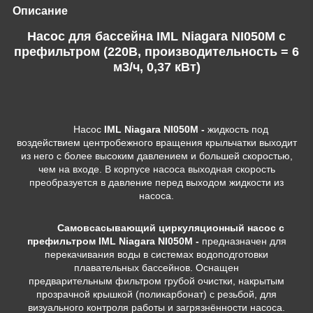
Описание
Насос для бассейна IML Niagara NI050M c
префильтром (220В, производительность = 6
м3/ч, 0,37 кВт)
Насос
IML Niagara NI050M -
жидкость под
воздействием центробежного вращения крыльчатки выходит
из него с более высоким давлением и большей скоростью,
чем на входе. В корпусе насоса выходная скорость
преобразуется в давление перед выходом жидкости из
насоса.
Самовсасывающий циркуляционный насос
с
префильтром IML Niagara NI050M -
предназначен для
перекачивания воды в системах водоподготовки
плавательных бассейнов. Оснащен
предварительным фильтром грубой очистки, накрытым
прозрачной крышкой (поликарбонат) с резьбой, для
визуального контроля работы и загрязнённости насоса.