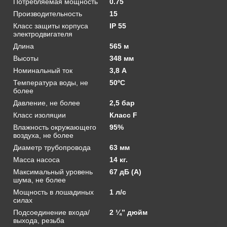
Потребляемая мощность
0.75
Производительность
15
Класс защиты корпуса
IP 55
электродвигателя
Длина
565 м
Высоты
348 мм
Номинальный ток
3,8 А
Температура воды, не
50ºС
более
Давление, не более
2,5 бар
Класс изоляции
Класс F
Влажность окружающего
95%
воздуха, не более
Диаметр трубопровода
63 мм
Масса насоса
14 кг.
Максимальный уровень
67 дБ (А)
шума, не более
Мощность в лошадиных
1 л/с
силах
Подсоединение входа/
2 ¼” дюйм
выхода, резьба