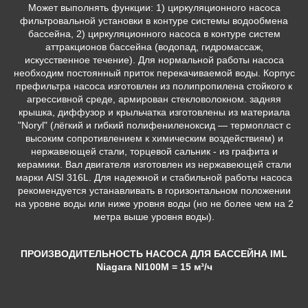
Может выполнять функции: 1) циркуляционного насоса
фильтровальной установки в контуре системы водообмена
бассейна, 2) циркуляционного насоса в контуре систем
аттракционов бассейна (водопад, гидромассаж,
искусственное течение). Для нормальной работы насоса
необходим постоянный приток перекачиваемой воды. Корпус
префильтра насоса изготовлен из полипропилена стойкого к
агрессивной среде, армирован стекловолокном. задняя
крышка, диффузор и крыльчатка изготовлены из материала
"Noryl" (лёгкий и гибкий полифениленоксид — термопласт с
высоким сопротивлением к химическим воздействиям) и
нержавеющей стали, торцевой сальник - из графита и
керамики. Вал двигателя изготовлен из нержавеющей стали
марки AISI 316L. Для надежной и стабильной работы насоса
рекомендуется устанавливать в горизонтальном положении
на уровне воды или ниже уровня воды (но не более чем на 2
метра выше уровня воды).
ПРОИЗВОДИТЕЛЬНОСТЬ НАСОСА ДЛЯ БАССЕЙНА IML
Niagara NI100M
= 15 м³/ч