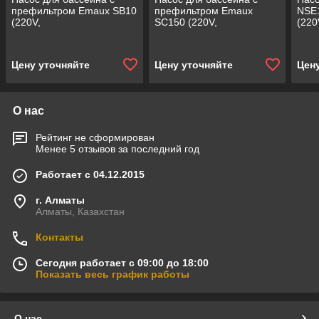
префильтром Emaux SB10
префильтром Emaux
NSE
(220V,
SC150 (220V,
(220
производительность = 12
производительность = 16
прои
м³/ч, 0,97 кВт)
м³/ч, 1,3 кВт)
м3/ч
Цену уточняйте
Цену уточняйте
Цен
О нас
Рейтинг не сформирован
Менее 5 отзывов за последний год
Работает с 04.12.2015
г. Алматы
Алматы, Казахстан
Контакты
Сегодня работает с 09:00 до 18:00
Показать весь график работы
О нас