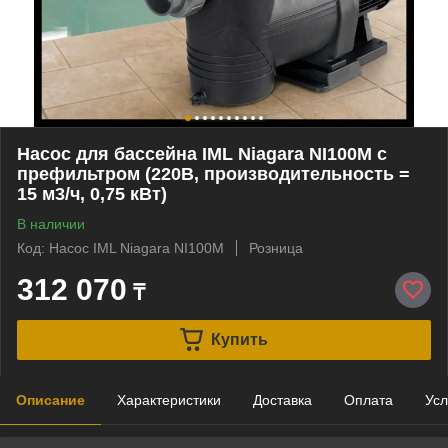
Насос для бассейна IML Niagara NI100M c
префильтром (220В, производительность =
15 м3/ч, 0,75 кВт)
В наличии
Код: Насос IML Niagara NI100M
Розница
312 070
₸
Купить
Описание
Характеристики
Доставка
Оплата
Усл