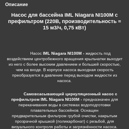
Описание
Насос для бассейна IML Niagara NI100M c
префильтром (220В, производительность =
15 м3/ч, 0,75 кВт)
Насос
IML Niagara NI100M -
жидкость под
воздействием центробежного вращения крыльчатки выходит
из него с более высоким давлением и большей скоростью,
чем на входе. В корпусе насоса выходная скорость
преобразуется в давление перед выходом жидкости из
насоса.
Самовсасывающий циркуляционный насос
с
префильтром IML Niagara NI100M -
предназначен для
перекачивания воды в системах водоподготовки
плавательных бассейнов. Оснащен
предварительным фильтром грубой очистки, накрытым
прозрачной крышкой (поликарбонат) с резьбой, для
визуального контроля работы и загрязнённости насоса.