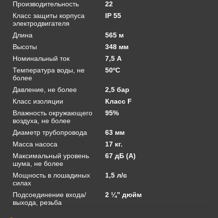
Производительность
22
Класс защиты корпуса
IP 55
электродвигателя
Длина
565 м
Высоты
348 мм
Номинальный ток
7,5 А
Температура воды, не
50ºС
более
Давление, не более
2,5 бар
Класс изоляции
Класс F
Влажность окружающего
95%
воздуха, не более
Диаметр трубопровода
63 мм
Масса насоса
17 кг.
Максимальный уровень
67 дБ (А)
шума, не более
Мощность в лошадиных
1,5 л/с
силах
Подсоединение входа/
2 ¼” дюйм
выхода, резьба