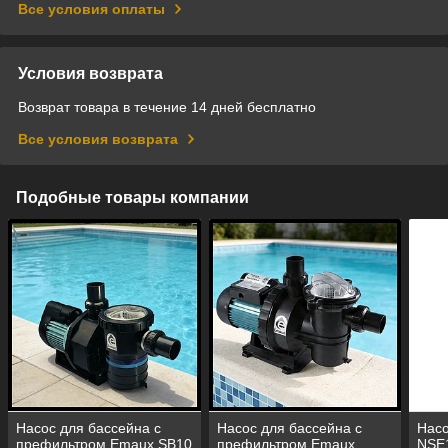
Все условия оплаты
Условия возврата
Возврат товара в течение 14 дней бесплатно
Все условия возврата
Подобные товары компании
Насос для бассейна с
Насос для бассейна с
Насо
префильтром Emaux SB10
префильтром Emaux
NSE