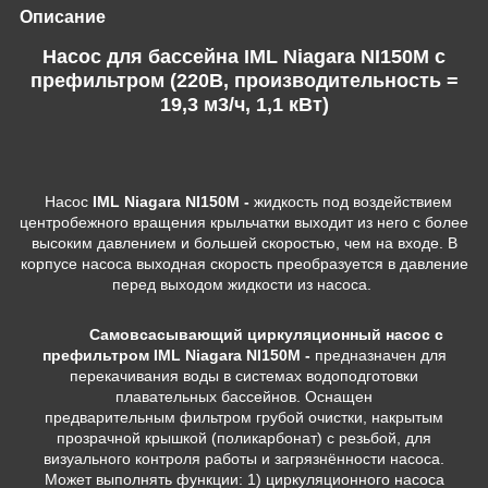
Описание
Насос для бассейна IML Niagara NI150M c
префильтром (220В, производительность =
19,3 м3/ч, 1,1 кВт)
Насос
IML Niagara NI150M -
жидкость под воздействием
центробежного вращения крыльчатки выходит из него с более
высоким давлением и большей скоростью, чем на входе. В
корпусе насоса выходная скорость преобразуется в давление
перед выходом жидкости из насоса.
Самовсасывающий циркуляционный насос
с
префильтром IML Niagara NI150M -
предназначен для
перекачивания воды в системах водоподготовки
плавательных бассейнов. Оснащен
предварительным фильтром грубой очистки, накрытым
прозрачной крышкой (поликарбонат) с резьбой, для
визуального контроля работы и загрязнённости насоса.
Может выполнять функции: 1) циркуляционного насоса