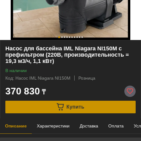
Насос для бассейна IML Niagara NI150M c
префильтром (220В, производительность =
19,3 м3/ч, 1,1 кВт)
В наличии
Код: Насос IML Niagara NI150M
Розница
370 830
₸
Купить
Описание
Характеристики
Доставка
Оплата
Усл