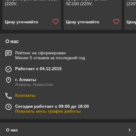
(220V,
SC150 (220V,
(220
производительность = 12
производительность = 16
прои
м³/ч, 0,97 кВт)
м³/ч, 1,3 кВт)
м3/ч
Цену уточняйте
Цену уточняйте
Цен
О нас
Рейтинг не сформирован
Менее 5 отзывов за последний год
Работает с 04.12.2015
г. Алматы
Алматы, Казахстан
Контакты
Сегодня работает с 09:00 до 18:00
Показать весь график работы
О нас