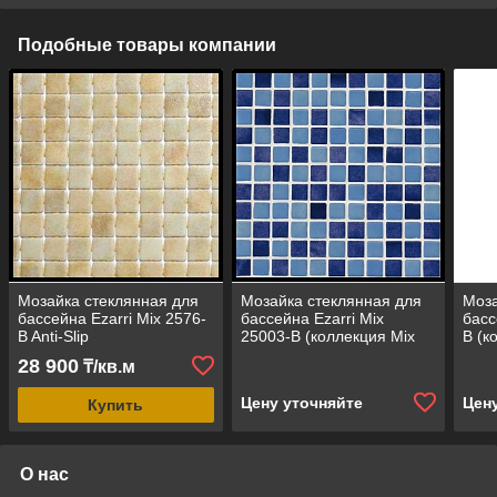
Подобные товары компании
Мозайка стеклянная для
Мозайка стеклянная для
Моза
бассейна Ezarri Mix 2576-
бассейна Ezarri Mix
басс
B Anti-Slip
25003-B (коллекция Mix
B (к
(противоскользящая, Mix
(Deco2), Mix Blue, голубая
Blue
28 900
₸/кв.м
Beige, слоновая кость)
с фиолетовым)
Цену уточняйте
Цен
Купить
О нас