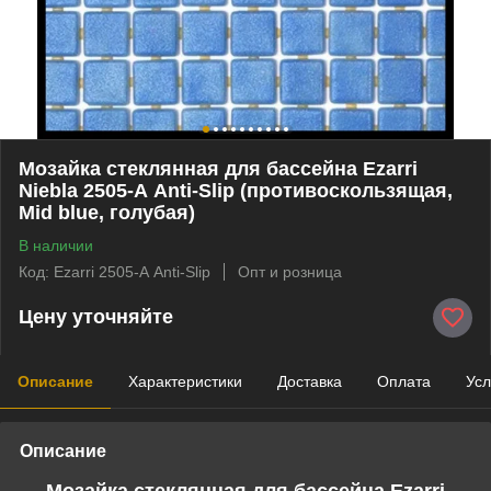
Мозайка стеклянная для бассейна Ezarri
Niebla 2505-А Anti-Slip (противоскользящая,
Mid blue, голубая)
В наличии
Код: Ezarri 2505-А Anti-Slip
Опт и розница
Цену уточняйте
Описание
Характеристики
Доставка
Оплата
Усл
Описание
Мозайка стеклянная для бассейна Ezarri