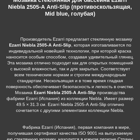
Niebla 2505-А Anti-Slip (противоскользящая,
Mid blue, голубая)
Производитель Ezarri предлагает стеклянную мозаику
Ezarri Niebla 2505-А Anti-Slip
, которая изготавливается по
индивидуальной новейшей технологии, при которой краска
наносится особым способом, создавая удивительный глянец.
Эта мозаика отлично подходит как для открытых помещений
с высокой влажностью, так и для закрытых. Соответствует
всем техническим нормам и строгим международным
стандартам. Нескользящая и в тоже время гладкая
поверхность обеспечивает безопасность и легкость в очистки.
Мозаика
Ezarri Niebla 2505-А Anti-Slip
производства
фабрики Ezarri (Испания) из коллекции Niebla. Имеет размер
49.5 × 31.3 см. Ezarri Niebla 2505-А Anti-Slip отлично
сочетается с другими элементами коллекции Niebla.
Фабрика Ezarri (Испания), первая компания в мире,
получившая сертификат качества ISO 9001 на выпускаемую
ею стеклянную мозаику, находится в южном регионе Страны