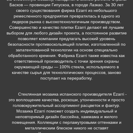
Басков — провинции Гипускоа, в городе Лазкао. За 30 лет
своего существования фирма Ezarri из небольшого
ремесленного предприятия превратилась в одного из
лидеров рынка с высокотехнологичным производством.
Совершенство и качество плитки Ezarri делают её лучшим
выбором для любого дизайн проекта, а постоянное развитие
позволяет компании предлагать высокий уровень
безопасности противоскользящей плитки, изготовленной по
запатентованной технологии на основе специально
обработанного кремния. Фабрика Ezarri также известна как
ответственный производитель с точки зрения охраны
окружающей среды — 100% стекла, используемого в
качестве сырья для технологических процессов, заново
поступает на переработку.
Стеклянная мозаика испанского производителя Ezarri -
это воплощение качества, роскоши, утонченности и просто
головокружительный ассортимент расцветок и фактур.
Мозаика Ezarri поможет создать индивидуальный и
неповторимый дизайн бассейна, хаммама и жилого
помещения. Коллекции с перламутровыми оттенками и
металлическим блеском никого не оставят