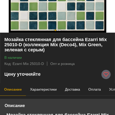
Мозайка стеклянная для бассейна Ezarri Mix
25010-D (коллекция Mix (Deco4), Mix Green,
зеленая с серым)
В наличии
Код: Ezarri Mix 25010-D
Опт и розница
Цену уточняйте
Описание
Характеристики
Доставка
Оплата
Усл
Описание
Мозайка стеклянная для бассейна Ezarri Mix