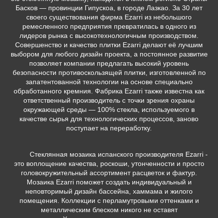
Басков — провинции Гипускоа, в городе Лазкао. За 30 лет
своего существования фирма Ezarri из небольшого
ремесленного предприятия превратилась в одного из
лидеров рынка с высокотехнологичным производством.
Совершенство и качество плитки Ezarri делают её лучшим
выбором для любого дизайн проекта, а постоянное развитие
позволяет компании предлагать высокий уровень
безопасности противоскользящей плитки, изготовленной по
запатентованной технологии на основе специально
обработанного кремния. Фабрика Ezarri также известна как
ответственный производитель с точки зрения охраны
окружающей среды — 100% стекла, используемого в
качестве сырья для технологических процессов, заново
поступает на переработку.
Стеклянная мозаика испанского производителя Ezarri -
это воплощение качества, роскоши, утонченности и просто
головокружительный ассортимент расцветок и фактур.
Мозаика Ezarri поможет создать индивидуальный и
неповторимый дизайн бассейна, хаммама и жилого
помещения. Коллекции с перламутровыми оттенками и
металлическим блеском никого не оставят