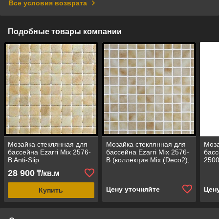
Все условия возврата
Подобные товары компании
Мозайка стеклянная для
Мозайка стеклянная для
Моза
бассейна Ezarri Mix 2576-
бассейна Ezarri Mix 2576-
басс
B Anti-Slip
B (коллекция Mix (Deco2),
2500
(противоскользящая, Mix
Mix Beige, слоновая кость)
(Dec
28 900
₸/кв.м
Beige, слоновая кость)
фиол
Цену уточняйте
Цен
Купить