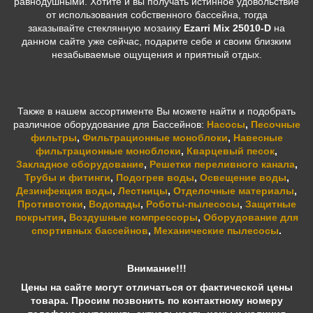
равнодушными. Хотите и вы получать истинное удовольствие
от использования собственного бассейна, тогда
заказывайте стеклянную мозаику
Ezarri Mix 25010-D
на
данном сайте уже сейчас, подарите себе и своим близким
незабываемые ощущения и приятный отдых.
Также в нашем ассортименте Вы можете найти и подобрать
различное оборудование для Бассейнов:
Насосы
,
Песочные
фильтры
,
Фильтрационные моноблоки
,
Навесные
фильтрационные моноблоки
,
Кварцевый песок
,
Закладное оборудование
,
Решетки переливного канала
,
Трубы и фитинги
,
Подогрев воды
,
Освещение воды
,
Дезинфекция воды
,
Лестницы
,
Отделочные материалы
,
Противотоки
,
Водопады
,
Роботы-пылесосы
,
Защитные
покрытия
,
Воздушные компрессоры
,
Оборудование для
спортивных бассейнов
,
Механические пылесосы
.
Внимание!!!
Цены на сайте могут отличаться от фактической цены
товара. Просим позвонить по контактному номеру