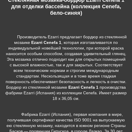
для отделки бассейна (коллекция Cenefa,
бело-синяя)
Производитель Ezarri предлагает бордюр из стеклянной
мозаике
Ezarri Cenefa 1
, которая изготавливается по
индивидуальной новейшей технологии, при которой краска
наносится особым способом, создавая удивительный глянец.
Эта мозаика отлично подходит как для открытых помещений
с высокой влажностью, так и для закрытых. Соответствует
всем техническим нормам и строгим международным
стандартам. Нескользящая и в тоже время гладкая
поверхность обеспечивает безопасность и легкость в очистки.
Бордюр из стеклянной мозаике
Ezarri Cenefa 1
производства
фабрики Ezarri (Испания) из коллекции Cenefa. Имеет размер
18 х 36,05 см.
Фабрика Ezarri (Испания), первая компания в мире,
получившая сертификат качества ISO 9001 на выпускаемую
ею стеклянную мозаику, находится в южном регионе Страны
Басков — провинции Гипускоа, в городе Лазкао. За 30 лет