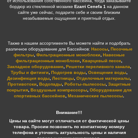
от использования собственного бассейна, тогда заказывайте
бордюр из стеклянной мозаике
Ezarri Cenefa 1
на данном
сайте уже сейчас, подарите себе и своим близким
незабываемые ощущения и приятный отдых.
Также в нашем ассортименте Вы можете найти и подобрать
различное оборудование для Бассейнов:
Насосы
,
Песочные
фильтры
,
Фильтрационные моноблоки
,
Навесные
фильтрационные моноблоки
,
Кварцевый песок
,
Закладное оборудование
,
Решетки переливного канала
,
Трубы и фитинги
,
Подогрев воды
,
Освещение воды
,
Дезинфекция воды
,
Лестницы
,
Отделочные материалы
,
Противотоки
,
Водопады
,
Роботы-пылесосы
,
Защитные
покрытия
,
Воздушные компрессоры
,
Оборудование для
спортивных бассейнов
,
Механические пылесосы
.
Внимание!!!
Цены на сайте могут отличаться от фактической цены
товара. Просим позвонить по контактному номеру
телефона и уточнить актуальность цены и наличия