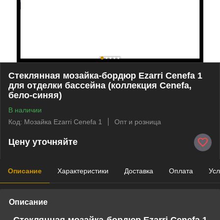
Стеклянная мозайка-бордюр Ezarri Cenefa 1
для отделки бассейна (коллекция Cenefa,
бело-синяя)
В наличии
Код: Мозайка Ezarri Cenefa 1
Опт и розница
Цену уточняйте
Описание
Характеристики
Доставка
Оплата
Усл
Описание
Стеклянная мозайка-бордюр Ezarri Cenefa 1