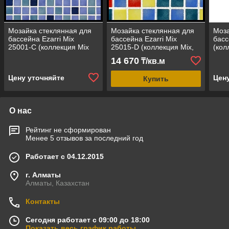
Мозайка стеклянная для
Мозайка стеклянная для
Моза
бассейна Ezarri Mix
бассейна Ezarri Mix
басс
25001-C (коллекция Mix
25015-D (коллекция Mix,
(кол
(Deco3), Mix Blue,
Mix Multi Colour, синяя-
сини
14 670
₸/кв.м
фиолетовый с синим)
жёлтая-красная)
Цену уточняйте
Цен
Купить
О нас
Рейтинг не сформирован
Менее 5 отзывов за последний год
Работает с 04.12.2015
г. Алматы
Алматы, Казахстан
Контакты
Сегодня работает с 09:00 до 18:00
Показать весь график работы