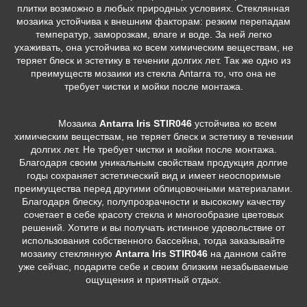
плитки возможно в любых природных условиях. Стеклянная
мозаика устойчива к внешним факторам: резким перепадам
температур, заморозкам, влаге и воде. За ней легко
ухаживать, она устойчива ко всем химическим веществам, не
теряет блеск и эстетику в течении долгих лет. Так же одно из
преимуществ мозаики из стекла Antarra то, что она не
требует чистки и мойки после монтажа.
Мозаика
Antarra Iris STIR046
устойчива ко всем
химическим веществам, не теряет блеск и эстетику в течении
долгих лет. Не требует чистки и мойки после монтажа.
Благодаря своим уникальным свойствам продукция долгие
годы сохраняет эстетический вид и имеет неоспоримые
преимущества перед другими облицовочными материалами.
Благодаря блеску, полупрозрачности и высокому качеству
сочетает в себе красоту стекла и многообразие цветовых
решений. Хотите и вы получать истинное удовольствие от
использования собственного бассейна, тогда заказывайте
мозаику стеклянную
Antarra Iris STIR046
на данном сайте
уже сейчас, подарите себе и своим близким незабываемые
ощущения и приятный отдых.