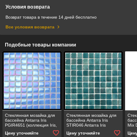
Условия возврата
Возврат товара в течение 14 дней бесплатно
Все условия возврата
Подобные товары компании
Стеклянная мозайка для
Стеклянная мозайка для
Стек
бассейна Antarra Iris
бассейна Antarra Iris
басс
PGIR4651 (коллекция Iris,
STIR046 Antarra Iris
Mix 
Antigua, цвет - светло-
PGIR46 (коллекция Iris,
(кол
Цену уточняйте
Цену уточняйте
Цен
синяя)
бирюзовый перламутр)
Cara