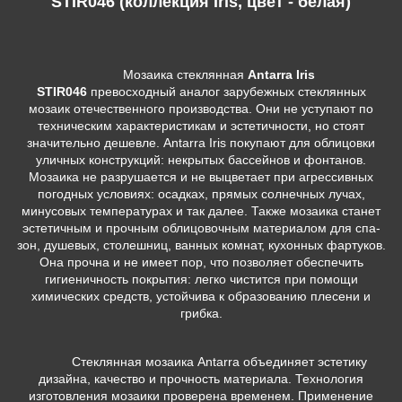
STIR046 (коллекция Iris, цвет - белая)
Мозаика стеклянная
Antarra Iris
STIR046
превосходный аналог зарубежных стеклянных
мозаик отечественного производства. Они не уступают по
техническим характеристикам и эстетичности, но стоят
значительно дешевле. Antarra Iris покупают для облицовки
уличных конструкций: некрытых бассейнов и фонтанов.
Мозаика не разрушается и не выцветает при агрессивных
погодных условиях: осадках, прямых солнечных лучах,
минусовых температурах и так далее. Также мозаика станет
эстетичным и прочным облицовочным материалом для спа-
зон, душевых, столешниц, ванных комнат, кухонных фартуков.
Она прочна и не имеет пор, что позволяет обеспечить
гигиеничность покрытия: легко чистится при помощи
химических средств, устойчива к образованию плесени и
грибка.
Стеклянная мозаика Antarra объединяет эстетику
дизайна, качество и прочность материала. Технология
изготовления мозаики проверена временем. Применение