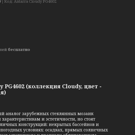
у
Код:
Antarra Cloudy PG4602
дней
бесплатно
 PG4602 (коллекция Cloudy, цвет -
я)
й аналог зарубежных стеклянных мозаик
 характеристикам и эстетичности, но стоят
уличных конструкций: некрытых бассейнов и
 погодных условиях: осадках, прямых солнечных