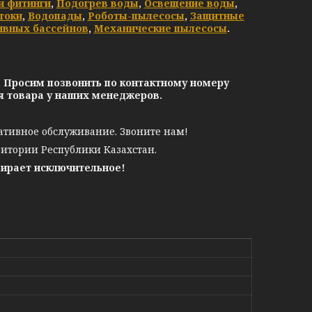
и фитинги
,
Подогрев воды
,
Освещение воды
,
токи
,
Водопады
,
Роботы-пылесосы
,
Защитные
ивных бассейнов
,
Механические пылесосы
.
. Просим позвонить по контактному номеру
ия товара у наших менеджеров.
ативное обслуживание. Звоните нам!
ритории Республики Казахстан.
бирает исключительное!