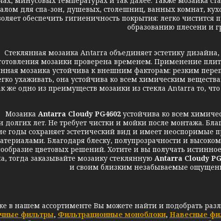
чах, минусовых температурах и так далее. Также мозаика 
алом для спа-зон, душевых, столешниц, ванных комнат, кухо
воляет обеспечить гигиеничность покрытия: легко чистится 
образованию плесени и г
клянная мозаика Antarra объединяет эстетику дизайна, к
готовления мозаики проверена временем. Применение плит
нная мозаика устойчива к внешним факторам: резким перепа
егко ухаживать, она устойчива ко всем химическим веществам
ак же одно из преимуществ мозаики из стекла Antarra то, чт
озаика
Antarra Cloudy PG4602
устойчива ко всем химичес
и долгих лет. Не требует чистки и мойки после монтажа. Б
ие годы сохраняет эстетический вид и имеет неоспоримые
атериалами. Благодаря блеску, полупрозрачности и высокому 
ообразие цветовых решений. Хотите и вы получать истинное
а, тогда заказывайте мозаику стеклянную
Antarra Cloudy P
и своим близким незабываемые ощущени
же в нашем ассортименте Вы можете найти и подобрать раз
чные фильтры
,
Фильтрационные моноблоки
,
Навесные фи