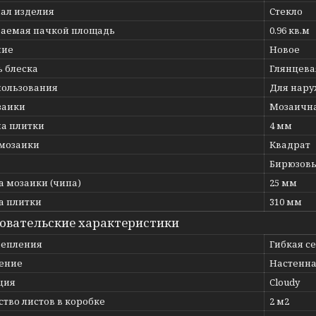
ал изделия
Стекло
аемая пачкой площадь
0.96 кв.м
ние
Новое
ь блеска
Глянцева
пользования
Для нару
заики
Мозаична
а плитки
4 мм
мозаики
Квадрат
Бирюзов
 мозаики (чипа)
25 мм
 плитки
310 мм
овательские характеристики
репления
Гибкая с
ение
Настенна
ция
Cloudy
тво листов в коробке
2 м2