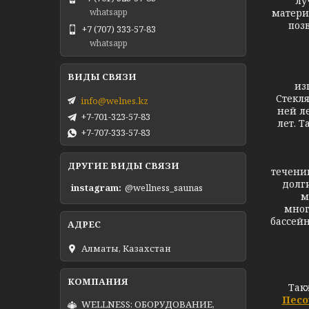
лу
матери
whatsapp
поз
+7 (707) 333-57-83
whatsapp
Сте
из
Стекля
info@welnes.kz
ней л
+7-701-323-57-83
лет. Т
+7-707-333-57-83
М
ДРУГИЕ ВИДЫ СВЯЗИ
течени
долг
instagram
@wellness_saunas
м
мног
бассейн
Алматы, Казахстан
Так
Песо
WELLNESS: ОБОРУДОВАНИЕ,