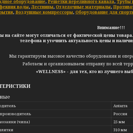
адное оборудование
,
Решетки переливного канала
,
Трубы 
фекция воды
,
Лестницы
,
Отделочные материалы
,
Противо
рытия
,
Воздушные компрессоры
,
Оборудование для спорт
Внимание!!!
ы на сайте могут отличаться от фактической цены товара
телефона и уточнить актуальность цены и налич
Мы гарантируем высокое качество оборудования и опер
Работаем и организовываем отправку по всей тер
«WELLNESS» - для тех, кто из лучшего вы
ТЕРИСТИКИ
вные
одитель
Antarra
 производитель
Россия
мозаики (чипа)
25 мм
плитки
310 мм