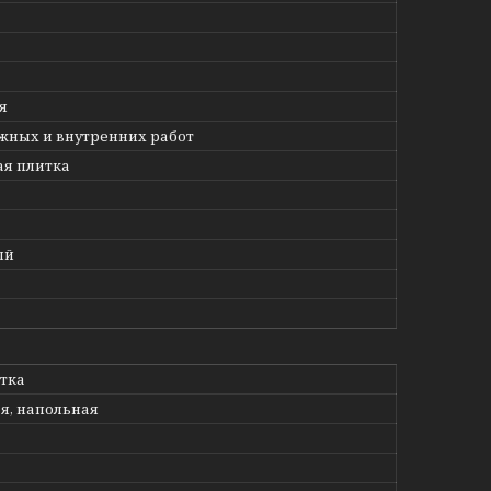
я
жных и внутренних работ
я плитка
ый
етка
я, напольная