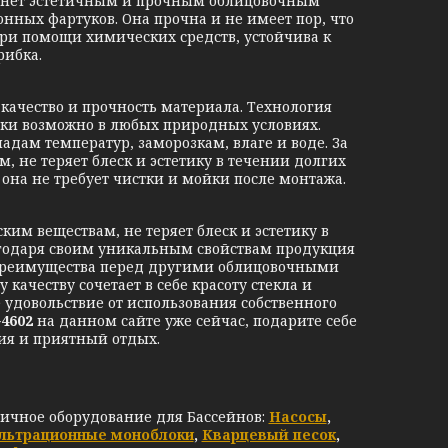
станет эстетичным и прочным облицовочным
нных фартуков. Она прочна и не имеет пор, что
при помощи химических средств, устойчива к
рибка.
ачество и прочность материала. Технология
ки возможно в любых природных условиях.
дам температур, заморозкам, влаге и воде. За
, не теряет блеск и эстетику в течении долгих
о она не требует чистки и мойки после монтажа.
ким веществам, не теряет блеск и эстетику в
лагодаря своим уникальным свойствам продукция
 преимущества перед другими облицовочными
качеству сочетает в себе красоту стекла и
 удовольствие от использования собственного
G4602
на данном сайте уже сейчас, подарите себе
я и приятный отдых.
личное оборудование для Бассейнов:
Насосы
,
льтрационные моноблоки
,
Кварцевый песок
,