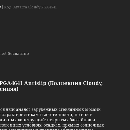
у
Код:
Antarra Cloudy PGA4641
дней
бесплатно
GA4641 Antislip (Коллекция Cloudy,
синяя)
одный аналог зарубежных стеклянных мозаик
 характеристикам и эстетичности, но стоят
уличных конструкций: некрытых бассейнов и
 погодных условиях: осадках, прямых солнечных