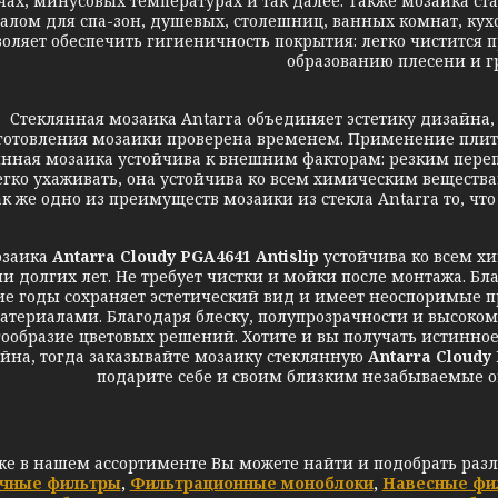
чах, минусовых температурах и так далее. Также мозаика 
алом для спа-зон, душевых, столешниц, ванных комнат, кухо
воляет обеспечить гигиеничность покрытия: легко чистится 
образованию плесени и г
клянная мозаика Antarra объединяет эстетику дизайна, к
готовления мозаики проверена временем. Применение плит
нная мозаика устойчива к внешним факторам: резким перепа
егко ухаживать, она устойчива ко всем химическим веществам
ак же одно из преимуществ мозаики из стекла Antarra то, чт
аика
Antarra Cloudy PGA4641 Antislip
устойчива ко всем хи
ии долгих лет. Не требует чистки и мойки после монтажа. 
ие годы сохраняет эстетический вид и имеет неоспоримые
атериалами. Благодаря блеску, полупрозрачности и высокому 
ообразие цветовых решений. Хотите и вы получать истинное
ейна, тогда заказывайте мозаику стеклянную
Antarra Cloudy
подарите себе и своим близким незабываемые 
же в нашем ассортименте Вы можете найти и подобрать раз
чные фильтры
,
Фильтрационные моноблоки
,
Навесные фи