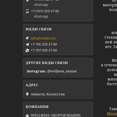
лу
матери
whatsapp
поз
+7 (707) 333-57-83
whatsapp
Сте
из
Стекля
info@welnes.kz
ней л
+7-701-323-57-83
лет. Т
+7-707-333-57-83
Моз
ДРУГИЕ ВИДЫ СВЯЗИ
в течен
долг
instagram
@wellness_saunas
м
мног
басс
Алматы, Казахстан
Так
Песо
WELLNESS: ОБОРУДОВАНИЕ,