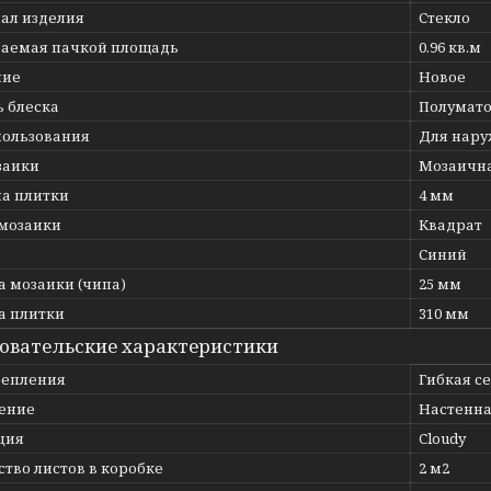
ал изделия
Стекло
аемая пачкой площадь
0.96 кв.м
ние
Новое
ь блеска
Полумат
пользования
Для нару
заики
Мозаична
а плитки
4 мм
мозаики
Квадрат
Синий
 мозаики (чипа)
25 мм
 плитки
310 мм
овательские характеристики
репления
Гибкая с
ение
Настенна
ция
Cloudy
тво листов в коробке
2 м2