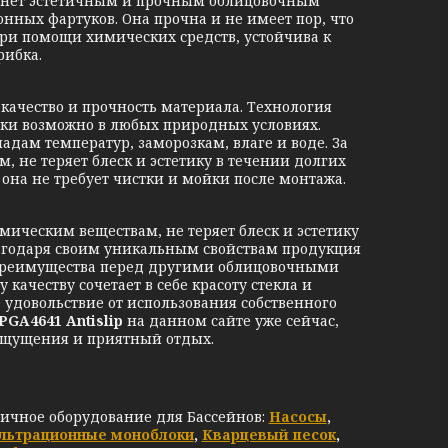
станет эстетичным и прочным облицовочным
нных фартуков. Она прочна и не имеет пор, что
при помощи химических средств, устойчива к
рибка.
ачество и прочность материала. Технология
ки возможно в любых природных условиях.
дам температур, заморозкам, влаге и воде. За
, не теряет блеск и эстетику в течении долгих
о она не требует чистки и мойки после монтажа.
мическим веществам, не теряет блеск и эстетику
Благодаря своим уникальным свойствам продукция
 преимущества перед другими облицовочными
качеству сочетает в себе красоту стекла и
 удовольствие от использования собственного
 PGA4641 Antislip
на данном сайте уже сейчас,
ощущения и приятный отдых.
личное оборудование для Бассейнов:
Насосы
,
льтрационные моноблоки
,
Кварцевый песок
,