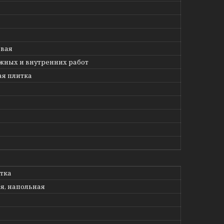
овая
жных и внутренних работ
я плитка
етка
я, напольная