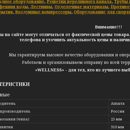
адное оборудование
,
Решетки переливного канала
,
Трубы 
фекция воды
,
Лестницы
,
Отделочные материалы
,
Противо
рытия
,
Воздушные компрессоры
,
Оборудование для спорт
Внимание!!!
ы на сайте могут отличаться от фактической цены товара
телефона и уточнить актуальность цены и налич
Мы гарантируем высокое качество оборудования и опер
Работаем и организовываем отправку по всей тер
«WELLNESS» - для тех, кто из лучшего вы
ТЕРИСТИКИ
вные
одитель
Antarra
 производитель
Россия
мозаики (чипа)
25 мм
плитки
310 мм