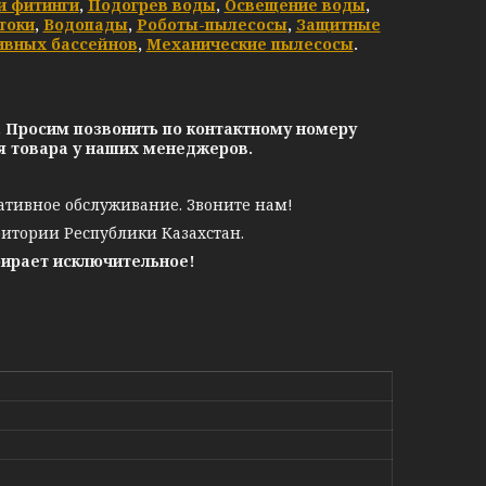
и фитинги
,
Подогрев воды
,
Освещение воды
,
токи
,
Водопады
,
Роботы-пылесосы
,
Защитные
ивных бассейнов
,
Механические пылесосы
.
. Просим позвонить по контактному номеру
ия товара у наших менеджеров.
ативное обслуживание. Звоните нам!
ритории Республики Казахстан.
бирает исключительное!