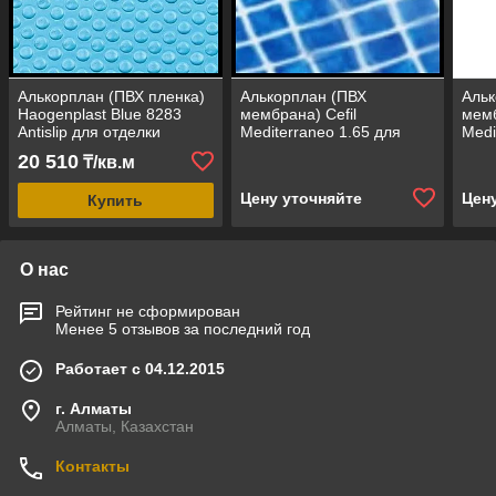
Алькорплан (ПВХ пленка)
Алькорплан (ПВХ
Альк
Haogenplast Blue 8283
мембрана) Cefil
мемб
Antislip для отделки
Mediterraneo 1.65 для
Medi
бассейна
отделки бассейна
для 
20 510
₸/кв.м
(противоскользящая
(мозаика)
(моз
голубая)
сре
Цену уточняйте
Цен
Купить
песо
О нас
Рейтинг не сформирован
Менее 5 отзывов за последний год
Работает с 04.12.2015
г. Алматы
Алматы, Казахстан
Контакты