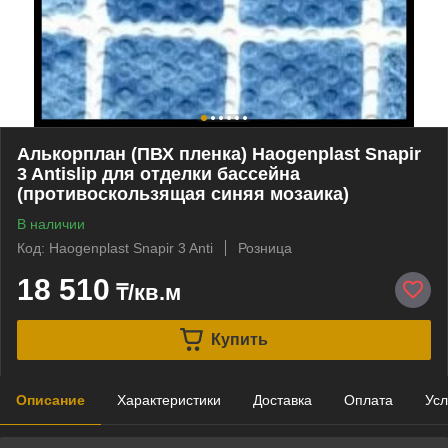
Алькорплан (ПВХ пленка) Haogenplast Snapir
3 Antislip для отделки бассейна
(противоскользящая синяя мозаика)
В наличии
Код: Haogenplast Snapir 3 Anti
Розница
18 510
₸/кв.м
Купить
Описание
Характеристики
Доставка
Оплата
Усл