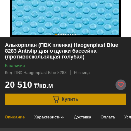
Алькорплан (ПВХ пленка) Haogenplast Blue
8283 Antislip для отделки бассейна
(противоскользящая голубая)
В наличии
Код: ПВХ Haogenplast Blue 8283
Розница
20 510
₸/кв.м
Купить
Описание
Характеристики
Доставка
Оплата
Усл