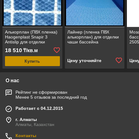
Алькорплан (ПВХ пленка)
Лайнер (пленка ПВХ
Моза
Haogenplast Snapir 3
алькорплан) для отделки
басс
Antislip для отделки
чаши бассейна
2505
бассейна
(про
18 510
₸/кв.м
(противоскользящая
blue
синяя мозаика)
Цену уточняйте
Цен
Купить
О нас
Рейтинг не сформирован
Менее 5 отзывов за последний год
Работает с 04.12.2015
г. Алматы
Алматы, Казахстан
Контакты