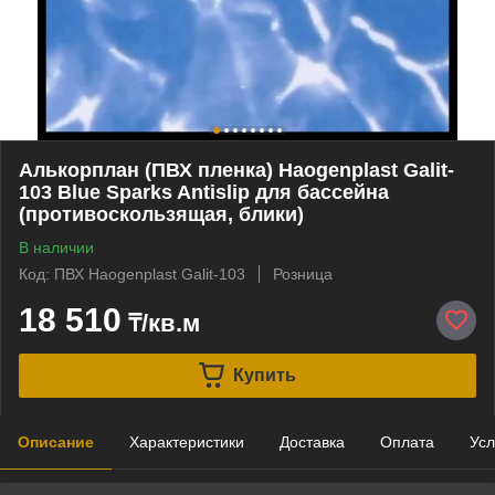
Алькорплан (ПВХ пленка) Haogenplast Galit-
103 Blue Sparks Antislip для бассейна
(противоскользящая, блики)
В наличии
Код: ПВХ Haogenplast Galit-103
Розница
18 510
₸/кв.м
Купить
Описание
Характеристики
Доставка
Оплата
Усл