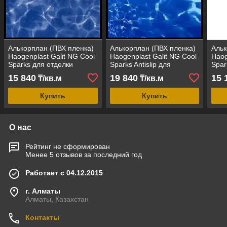
Алькорплан (ПВХ пленка)
Алькорплан (ПВХ пленка)
Альк
Haogenplast Galit NG Cool
Haogenplast Galit NG Cool
Haog
Sparks для отделки
Sparks Antislip для
Spar
бассейна (синие блики)
бассейна
басс
15 840
19 840
15 
₸/кв.м
₸/кв.м
(противоскользящая
блики)
Купить
Купить
О нас
Рейтинг не сформирован
Менее 5 отзывов за последний год
Работает с 04.12.2015
г. Алматы
Алматы, Казахстан
Контакты