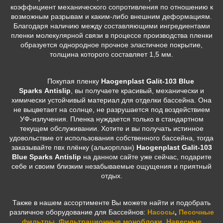
коэффициент механического сопротивления по отношению к
возможным разрывам и каким-либо внешним деформациям.
Благодаря наличию между составляющими ингредиентами
пленки молекулярной связи в процессе производства пленки
образуется однородное прочное эластичное покрытие,
толщина которого составляет 1,5 мм.
Покупая пленку
Haogenplast Galit-103 Blue
Sparks Antislip
, вы получаете красивый, механически и
химически устойчивый материал для отделки бассейна. Она
не выцветает на солнце, не разрушается под воздействием
УФ-излучения. Пленка нуждается только в стандартном
текущем обслуживании. Хотите и вы получать истинное
удовольствие от использования собственного бассейна, тогда
заказывайте пвх плёнку (алькорплан)
Haogenplast Galit-103
Blue Sparks
Antislip
на данном сайте уже сейчас, подарите
себе и своим близким незабываемые ощущения и приятный
отдых.
Также в нашем ассортименте Вы можете найти и подобрать
различное оборудование для Бассейнов:
Насосы
,
Песочные
фильтры
,
Фильтрационные моноблоки
,
Навесные