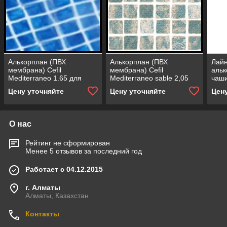
Алькорплан (ПВХ
Алькорплан (ПВХ
Лайн
мембрана) Cefil
мембрана) Cefil
альк
Mediterraneo 1.65 для
Mediterraneo sable 2,05
чаш
отделки бассейна
для отделки бассейна
Цену уточняйте
Цену уточняйте
Цен
(мозаика)
(мозаика
средиземноморский
песок)
О нас
Рейтинг не сформирован
Менее 5 отзывов за последний год
Работает с 04.12.2015
г. Алматы
Алматы, Казахстан
Контакты