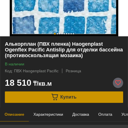
Алькорплан (ПВХ пленка) Haogenplast
Ogenflex Pacific Antislip для отделки бассейна
(противоскользящая мозаика)
В наличии
Код: ПВХ Haogenplast Pacific
Розница
18 510
₸/кв.м
Купить
Описание
Характеристики
Доставка
Оплата
Усл