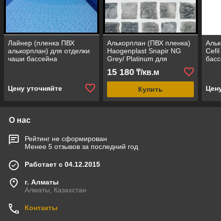
Лайнер (пленка ПВХ
Алькорплан (ПВХ пленка)
Альк
алькорплан) для отделки
Haogenplast Snapir NG
Cefi
чаши бассейна
Grey/ Platinum для
бас
отделки бассейна (серая
15 180
₸/кв.м
мозайка)
Цену уточняйте
Цен
Купить
О нас
Рейтинг не сформирован
Менее 5 отзывов за последний год
Работает с 04.12.2015
г. Алматы
Алматы, Казахстан
Контакты