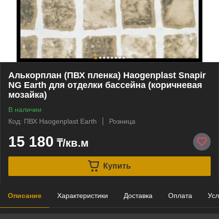
Алькорплан (ПВХ пленка) Haogenplast Snapir
NG Earth для отделки бассейна (коричневая
мозайка)
В наличии
Код: ПВХ Haogenplast Earth
Розница
15 180
₸/кв.м
Купить
Описание
Характеристики
Доставка
Оплата
Усл